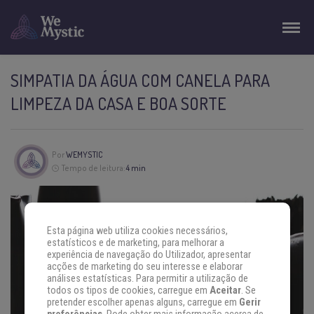
SIMPATIA DA ÁGUA COM CANELA PARA
LIMPEZA DA CASA E BOA SORTE
Por
WEMYSTIC
Tempo de leitura:
4 min
Esta página web utiliza cookies necessários,
estatísticos e de marketing, para melhorar a
experiência de navegação do Utilizador, apresentar
acções de marketing do seu interesse e elaborar
análises estatísticas. Para permitir a utilização de
todos os tipos de cookies, carregue em
Aceitar
. Se
pretender escolher apenas alguns, carregue em
Gerir