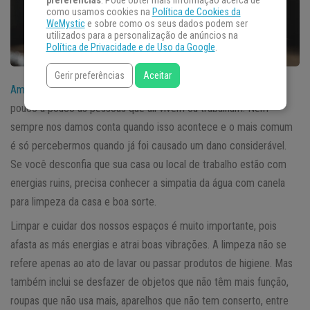
preferências
. Pode obter mais informação acerca de
como usamos cookies na
Política de Cookies da
WeMystic
e sobre como os seus dados podem ser
utilizados para a personalização de anúncios na
Política de Privacidade e de Uso da Google
.
Gerir preferências
Aceitar
Ambientes
carregados com energias negativas podem afetar
pouco a pouco as pessoas que ali vivem ou trabalham. Nem
sempre nos damos conta quando isso acontece e o mais comum
é só percebermos quando já foi causado um dano considerável.
Se você desconfia que sua casa ou local de trabalho estão com
energias ruins, precisa conhecer a simpatia da água com canela
para limpeza da casa e boa sorte.
Limpar e cuidar dos nossos espaços é muito importante, pois
afasta as más energias e atrai boas vibrações. A limpeza não se
refere apenas ao ato de lavar ou passar produtos de higiene. Mas
também inclui se desfazer de objetos que não têm mais função,
roupas que não usa mais, aparelhos que não tem conserto, entre