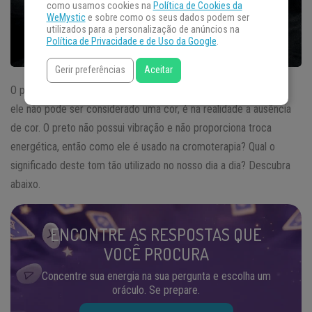
como usamos cookies na
Política de Cookies da
WeMystic
e sobre como os seus dados podem ser
utilizados para a personalização de anúncios na
Política de Privacidade e de Uso da Google
.
Gerir preferências
Aceitar
O preto na
cromoterapia
levanta uma série de questões, afinal
ele não pode ser considerado uma cor, é na realidade a ausência
de cor. O preto não possui vibração e não proporciona troca
energética, então como ele é usado na cromoterapia? Qual o
significado deste tom tão utilizado no nosso dia a dia? Descubra
abaixo.
ENCONTRE AS RESPOSTAS QUE
VOCÊ PROCURA
Concentre sua energia na sua pergunta e escolha um
oráculo. Se prepare.