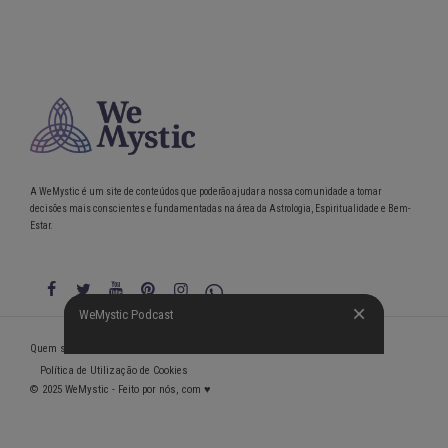
A WeMystic é um site de conteúdos que poderão ajudar a nossa comunidade a tomar
decisões mais conscientes e fundamentadas na área da Astrologia, Espiritualidade e Bem-
Estar.
WeMystic Podcast
WeMystic Podcast
Quem somos
Política de Privacidade
Condições gerais de utilização
Política de Utilização de Cookies
© 2025 WeMystic - Feito por nós, com ♥