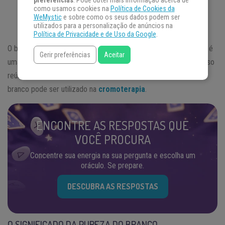
preferências
. Pode obter mais informação acerca de
como usamos cookies na
Política de Cookies da
WeMystic
e sobre como os seus dados podem ser
utilizados para a personalização de anúncios na
Política de Privacidade e de Uso da Google
.
O branco é uma cor associado à pureza e à espiritualidade. Não é
Gerir preferências
Aceitar
uma cor específica, mas sim a união de todas as cores, e por isso
reúne características e poderes de todas elas. Veja como o
branco pode ser utilizado na
cromoterapia
.
ENCONTRE AS RESPOSTAS QUE
VOCÊ PROCURA
Concentre sua energia na sua pergunta e escolha um
oráculo. Se prepare.
DESCUBRA AS RESPOSTAS
O SIGNIFICADO DA PUREZA DO BRANCO