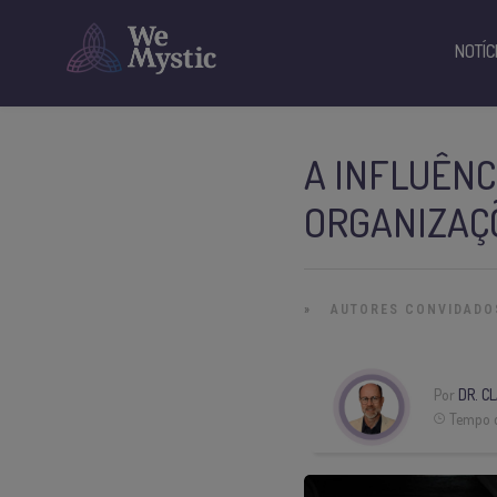
NOTÍC
A INFLUÊNC
ORGANIZAÇ
»
AUTORES CONVIDADO
Por
DR. C
Tempo d