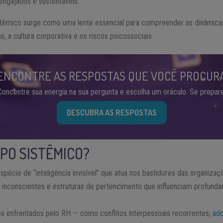
engajados e sustentáveis.
têmico surge como uma lente essencial para compreender as dinâmicas
a cultura corporativa e os riscos psicossociais.
ENCONTRE AS RESPOSTAS QUE VOCÊ PROCUR
Concentre sua energia na sua pergunta e escolha um oráculo. Se prepare
DESCUBRA AS RESPOSTAS
MPO SISTÊMICO?
écie de “inteligência invisível” que atua nos bastidores das organizaç
es inconscientes e estruturas de pertencimento que influenciam profun
s enfrentados pelo RH — como conflitos interpessoais recorrentes,
ad