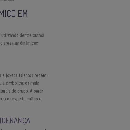
MICO EM
utilizando dentre outras
clareza as dinâmicas
s e jovens talentos recém-
uia simbólica: os mais
urais do grupo. A partir
ndo o respeito mútuo e
LIDERANÇA