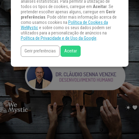
análises estatísticas. Para permitir a utilização de
todos os tipos de cookies, carregue em
Aceitar
. Se
pretender escolher apenas alguns, carregue em
Gerir
preferências
. Pode obter mais informação acerca de
como usamos cookies na
Política de Cookies da
WeMystic
e sobre como os seus dados podem ser
utilizados para a personalização de anúncios na
Política de Privacidade e de Uso da Google
.
Gerir preferências
Aceitar