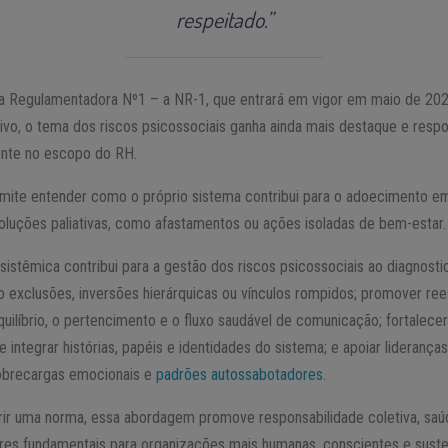
respeitado.”
 Regulamentadora Nº1 – a NR-1, que entrará em vigor em maio de 2025
tivo, o tema dos riscos psicossociais ganha ainda mais destaque e resp
nte no escopo do RH.
ite entender como o próprio sistema contribui para o adoecimento emo
oluções paliativas, como afastamentos ou ações isoladas de bem-estar.
istêmica contribui para a gestão dos riscos psicossociais ao diagnosti
 exclusões, inversões hierárquicas ou vínculos rompidos; promover ree
quilíbrio, o pertencimento e o fluxo saudável de comunicação; fortalece
 integrar histórias, papéis e identidades do sistema; e apoiar lideranças
sobrecargas emocionais e
padrões autossabotadores
.
prir uma norma, essa abordagem promove responsabilidade coletiva, saú
res fundamentais para organizações mais humanas, conscientes e suste