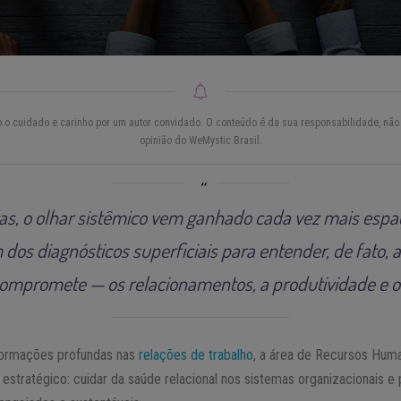
do o cuidado e carinho por um autor convidado. O conteúdo é da sua responsabilidade, não 
opinião do WeMystic Brasil.
as, o olhar sistêmico vem ganhado cada vez mais espa
dos diagnósticos superficiais para entender, de fato,
ompromete — os relacionamentos, a produtividade e o 
sformações profundas nas
relações de trabalho
, a área de Recursos Hum
 estratégico: cuidar da saúde relacional nos sistemas organizacionais 