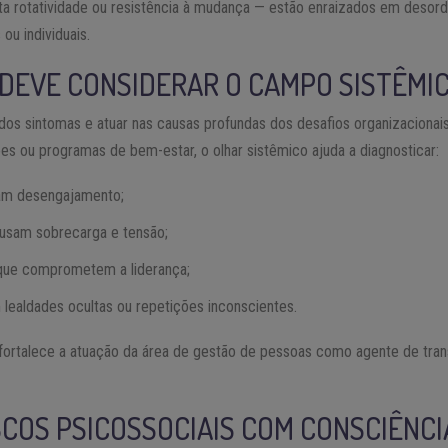
 alta rotatividade ou resistência à mudança — estão enraizados em deso
ou individuais.
 DEVE CONSIDERAR O CAMPO SISTÊMI
dos sintomas e atuar nas causas profundas dos desafios organizacionais
s ou programas de bem-estar, o olhar sistêmico ajuda a diagnosticar:
ram desengajamento;
usam sobrecarga e tensão;
s que comprometem a liderança;
 lealdades ocultas ou repetições inconscientes.
ortalece a atuação da área de gestão de pessoas como agente de tran
SCOS PSICOSSOCIAIS COM CONSCIÊNCI