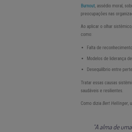
Burnout
, assédio moral, so
preocupações nas organiza
Ao aplicar o olhar sistêmico
como:
Falta de reconhecimento 
Modelos de liderança de
Desequilíbrio entre per
Tratar essas causas sistêm
saudáveis e resilientes.
Como dizia
Bert Hellinger
, 
“A alma de uma 