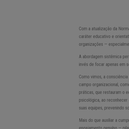
Com a atualização da Norma
caráter educativo e orienta
organizações — especialme
A abordagem sistêmica perm
invés de focar apenas em s
Como vimos, a consciência s
campo organizacional, como
práticas, que restauram o e
psicológica, ao reconhecer e
suas equipes, prevenindo 
Mais do que auxiliar a cum
engajamento genuíno — pila