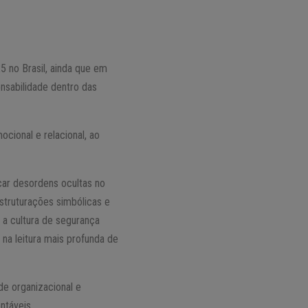
 no Brasil, ainda que em
onsabilidade dentro das
cional e relacional, ao
car desordens ocultas no
struturações simbólicas e
r a cultura de segurança
 na leitura mais profunda de
de organizacional e
ntáveis.