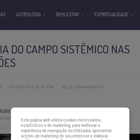
IAS
ASTROLOGIA
BEM-ESTAR
ESPIRITUALIDADE
IA DO CAMPO SISTÊMICO NAS
ÕES
S
CONSCIÊNCIA PLENA
RELACIONAMENTOS
LÁUDIO SENNA VENZKE
e leitura:
6 min
Esta página web utiliza cookies necessários,
estatísticos e de marketing, para melhorar a
experiência de navegação do Utilizador, apresentar
acções de marketing do seu interesse e elaborar