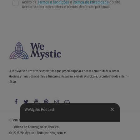
A WeMystic é um site de conteúdos que poderão ajudar a nossa comunidade a tomar
decisões mais conscientes e fundamentadas na área da Astrologia, Espiritualidade e Bem-
Estar.
WeMystic Podcast
WeMystic Podcast
Quem somos
Política de Privacidade
Condições gerais de utilização
Política de Utilização de Cookies
© 2025 WeMystic - Feito por nós, com ♥