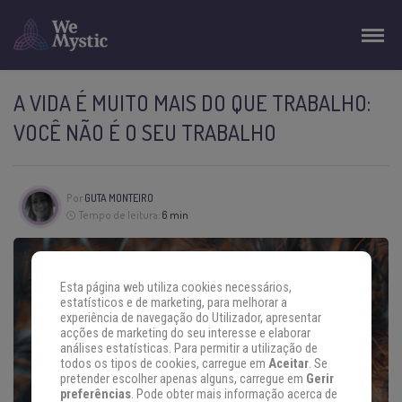
A VIDA É MUITO MAIS DO QUE TRABALHO:
VOCÊ NÃO É O SEU TRABALHO
Por
GUTA MONTEIRO
Tempo de leitura:
6 min
Esta página web utiliza cookies necessários,
estatísticos e de marketing, para melhorar a
experiência de navegação do Utilizador, apresentar
acções de marketing do seu interesse e elaborar
análises estatísticas. Para permitir a utilização de
todos os tipos de cookies, carregue em
Aceitar
. Se
pretender escolher apenas alguns, carregue em
Gerir
preferências
. Pode obter mais informação acerca de