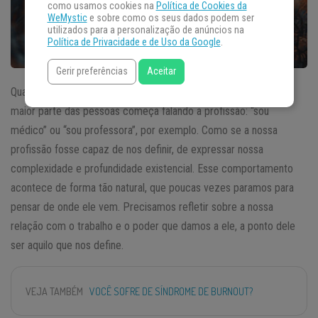
como usamos cookies na
Política de Cookies da
WeMystic
e sobre como os seus dados podem ser
utilizados para a personalização de anúncios na
Política de Privacidade e de Uso da Google
.
Gerir preferências
Aceitar
Quando perguntam “quem é você?”, como você responde? A
maior parte das pessoas começa falando a profissão: “sou
médico” ou “sou professora”, por exemplo. Como se a nossa
profissão fosse capaz de nos definir, de expressar nossa
complexidade e profundidade existencial. Esse comportamento
acontece de forma tão natural, que poucas vezes paramos para
pensar de onde ele vem. Precisamos refletir sobre a nossa
relação com o trabalho e o poder que damos a ele, a ponto dele
ser aquilo que nos define.
VEJA TAMBÉM
VOCÊ SOFRE DE SÍNDROME DE BURNOUT?