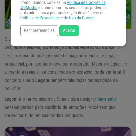
como usamos cookies na
Política de Cookies da
WeMystic
e sobre como os seus dados podem ser
utilizados para a personalização de anúncios na
Política de Privacidade e de Uso da Google
.
Gerir preferências
Aceitar
O velho galês Paracelso dizia que “
nada é veneno, mas, por sua
vez, tudo é veneno, a diferença fundamental está na dose
“. Ou
seja, o abuso de qualquer substância, por menor que seja, é
prejudicial, por isso tudo deve ser moderado. Mesmo a água, um
alimento essencial, se consumido em excesso, pode ser letal. O
conceito sueco
Lagom
também fala dessa necessidade de
equilíbrio.
Lagom é o termo usado na Suécia para designar
bem-estar
pessoal gerado pelo equilíbrio de emoções. Você tem que
aproveitar tudo em sua medida adequada.