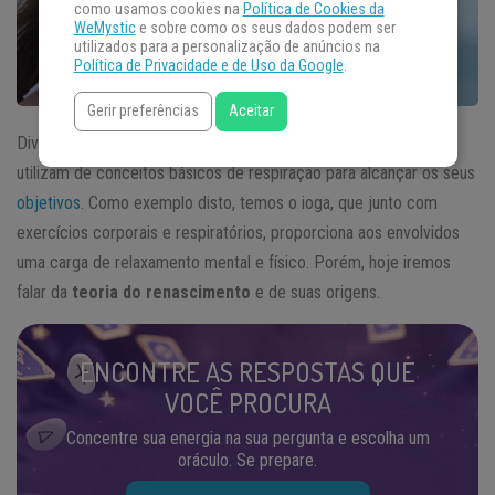
como usamos cookies na
Política de Cookies da
WeMystic
e sobre como os seus dados podem ser
utilizados para a personalização de anúncios na
Política de Privacidade e de Uso da Google
.
Gerir preferências
Aceitar
Diversas teorias antigas, assim como crenças milenares, se
utilizam de conceitos básicos de respiração para alcançar os seus
objetivos
. Como exemplo disto, temos o ioga, que junto com
exercícios corporais e respiratórios, proporciona aos envolvidos
uma carga de relaxamento mental e físico. Porém, hoje iremos
falar da
teoria do renascimento
e de suas origens.
ENCONTRE AS RESPOSTAS QUE
VOCÊ PROCURA
Concentre sua energia na sua pergunta e escolha um
oráculo. Se prepare.