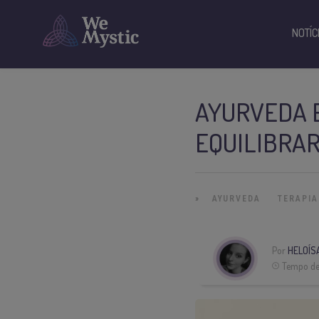
NOTÍC
AYURVEDA 
EQUILIBRAR
»
AYURVEDA
TERAPIA
Por
HELOÍS
Tempo de 