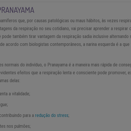
PRANAYAMA
amíferos que, por causas patológicas ou maus hábitos, às vezes respira
agens da respiração no seu cotidiano, vai precisar aprender a respirar c
 pode também tirar vantagem da respiração sadia inclusive alternando 
(de acordo com biologistas contemporâneos, a narina esquerda é a que
es normais do indivíduo, o Pranayama é a maneira mais rápida de conseg
evidentes efeitos que a respiração lenta e consciente pode promover, 
umas delas:
nta a vitalidade;
ngue;
 contribuindo para a
redução do stress
;
tes nos pulmões;