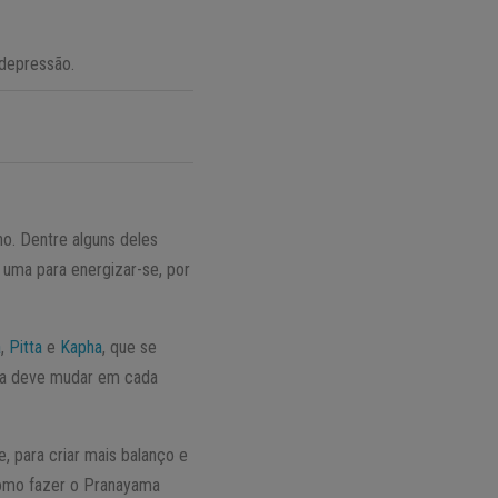
 depressão.
o. Dentre alguns deles
s uma para energizar-se, por
a
,
Pitta
e
Kapha
, que se
ca deve mudar em cada
 para criar mais balanço e
 como fazer o Pranayama