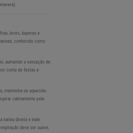
imavera).
rias, leves, ásperas e
 narinas, conhecido como
nte, aumentar a sensação de
 por conta de festas e
io, mantenha-se aquecido.
nspirar calmamente pela
narina direita e inale
respiração deve ser suave,