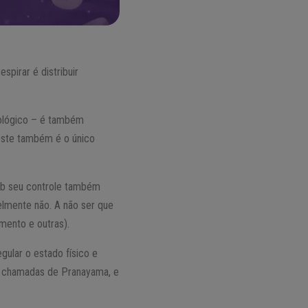
spirar é distribuir
iológico – é também
 este também é o único
 sob seu controle também
elmente não. A não ser que
mento e outras).
ular o estado físico e
ão chamadas de Pranayama, e