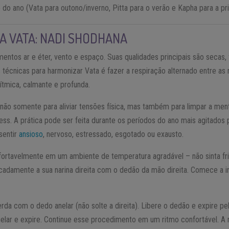
do ano (Vata para outono/inverno, Pitta para o verão e Kapha para a pr
A VATA: NADI SHODHANA
ntos ar e éter, vento e espaço. Suas qualidades principais são secas, f
técnicas para harmonizar Vata é fazer a respiração alternado entre as
ítmica, calmante e profunda.
não somente para aliviar tensões física, mas também para limpar a me
tress. A prática pode ser feita durante os períodos do ano mais agitados
sentir
ansioso
, nervoso, estressado, esgotado ou exausto.
ortavelmente em um ambiente de temperatura agradável – não sinta fr
cadamente a sua narina direita com o dedão da mão direita. Comece a i
da com o dedo anelar (não solte a direita). Libere o dedão e expire pela 
elar e expire. Continue esse procedimento em um ritmo confortável. A 