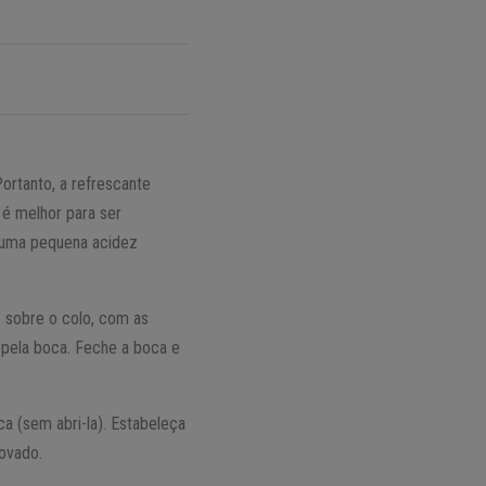
Portanto, a refrescante
i é melhor para ser
o uma pequena acidez
 sobre o colo, com as
 pela boca. Feche a boca e
ca (sem abri-la). Estabeleça
novado.