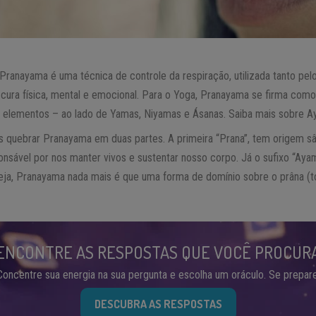
 Pranayama é uma técnica de controle da respiração, utilizada tanto pe
cura física, mental e emocional. Para o Yoga, Pranayama se firma como
o elementos – ao lado de Yamas, Niyamas e Ásanas. Saiba mais sobre 
quebrar Pranayama em duas partes. A primeira “Prana”, tem origem sâns
sponsável por nos manter vivos e sustentar nosso corpo. Já o sufixo “Ay
seja, Pranayama nada mais é que uma forma de domínio sobre o prâna (t
ENCONTRE AS RESPOSTAS QUE VOCÊ PROCUR
Concentre sua energia na sua pergunta e escolha um oráculo. Se prepare
DESCUBRA AS RESPOSTAS