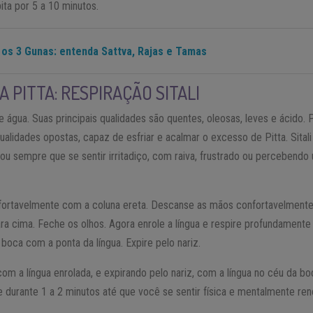
ita por 5 a 10 minutos.
 os 3 Gunas: entenda Sattva, Rajas e Tamas
 PITTA: RESPIRAÇÃO SITALI
 água. Suas principais qualidades são quentes, oleosas, leves e ácido. 
qualidades opostas, capaz de esfriar e acalmar o excesso de Pitta. Sital
 ou sempre que se sentir irritadiço, com raiva, frustrado ou percebend
ortavelmente com a coluna ereta. Descanse as mãos confortavelmente
ra cima. Feche os olhos. Agora enrole a língua e respire profundamente
boca com a ponta da língua. Expire pelo nariz.
com a língua enrolada, e expirando pelo nariz, com a língua no céu da bo
e durante 1 a 2 minutos até que você se sentir física e mentalmente re