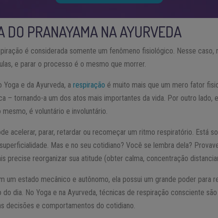
A DO PRANAYAMA NA AYURVEDA
espiração é considerada somente um fenômeno fisiológico. Nesse caso, re
lulas, e parar o processo é o mesmo que morrer.
do Yoga e da Ayurveda, a
respiração
é muito mais que um mero fator fis
ica – tornando-a um dos atos mais importantes da vida. Por outro lado,
 mesmo, é voluntário e involuntário.
ode acelerar, parar, retardar ou recomeçar um ritmo respiratório. Está
 superficialidade. Mas e no seu cotidiano? Você se lembra dela? Provav
is precise reorganizar sua atitude (obter calma, concentração distancia
m um estado mecânico e autônomo, ela possui um grande poder para reg
go do dia. No Yoga e na Ayurveda, técnicas de respiração consciente s
as decisões e comportamentos do cotidiano.