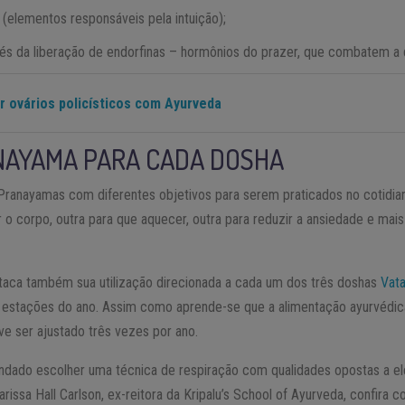
ia (elementos responsáveis pela intuição);
vés da liberação de endorfinas – hormônios do prazer, que combatem a
r ovários policísticos com Ayurveda
NAYAMA PARA CADA DOSHA
Pranayamas com diferentes objetivos para serem praticados no cotidian
r o corpo, outra para que aquecer, outra para reduzir a ansiedade e mai
taca também sua utilização direcionada a cada um dos três doshas
Vat
 estações do ano. Assim como aprende-se que a alimentação ayurvédi
e ser ajustado três vezes por ano.
dado escolher uma técnica de respiração com qualidades opostas a ele,
arissa Hall Carlson, ex-reitora da Kripalu’s School of Ayurveda, confira