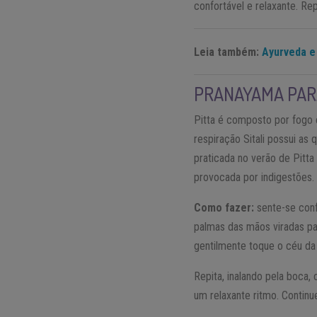
confortável e relaxante. Rep
Leia também:
Ayurveda e
PRANAYAMA PARA
Pitta é composto por fogo e
respiração Sitali possui as 
praticada no verão de Pitta
provocada por indigestões.
Como fazer:
sente-se conf
palmas das mãos viradas pa
gentilmente toque o céu da 
Repita, inalando pela boca, 
um relaxante ritmo. Continu