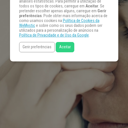
análises estatísticas. Para permitir a utilização de
todos os tipos de cookies, carregue em
Aceitar
. Se
pretender escolher apenas alguns, carregue em
Gerir
preferências
. Pode obter mais informação acerca de
como usamos cookies na
Política de Cookies da
WeMystic
e sobre como os seus dados podem ser
utilizados para a personalização de anúncios na
Política de Privacidade e de Uso da Google
.
Gerir preferências
Aceitar