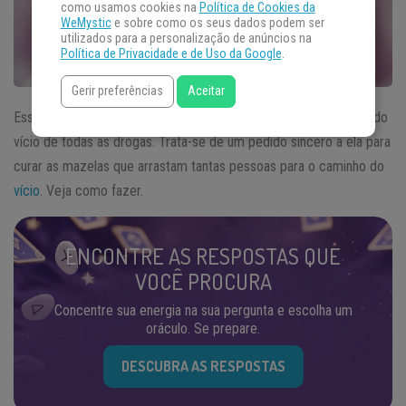
como usamos cookies na
Política de Cookies da
WeMystic
e sobre como os seus dados podem ser
utilizados para a personalização de anúncios na
Política de Privacidade e de Uso da Google
.
Gerir preferências
Aceitar
Essa
simpatia
de Nanã
é poderosa para livrar do alcoolismo e do
vício de todas as drogas. Trata-se de um pedido sincero a ela para
curar as mazelas que arrastam tantas pessoas para o caminho do
vício
. Veja como fazer.
ENCONTRE AS RESPOSTAS QUE
VOCÊ PROCURA
Concentre sua energia na sua pergunta e escolha um
oráculo. Se prepare.
DESCUBRA AS RESPOSTAS