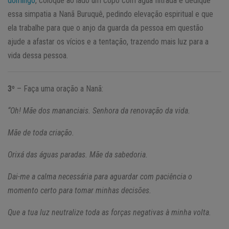
domingo
, coloque ao lado um copo com água filtrada e dedique
essa simpatia a Nanã Buruquê, pedindo elevação espiritual e que
ela trabalhe para que o anjo da guarda da pessoa em questão
ajude a afastar os vícios e a tentação, trazendo mais luz para a
vida dessa pessoa.
3º
– Faça uma oração a Nanã:
“Oh! Mãe dos mananciais. Senhora da renovação da vida.
Mãe de toda criação.
Orixá das águas paradas. Mãe da sabedoria.
Dai-me a calma necessária para aguardar com paciência o
momento certo para tomar minhas decisões.
Que a tua luz neutralize toda as forças negativas à minha volta.