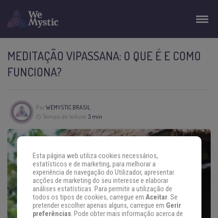
MEDITAÇÃO VIPASSANA: O QUE É E COMO
FUNCIONA?
Por
WEMYSTIC BRASIL
Tempo de leitura:
3 min
Esta página web utiliza cookies necessários,
estatísticos e de marketing, para melhorar a
experiência de navegação do Utilizador, apresentar
acções de marketing do seu interesse e elaborar
análises estatísticas. Para permitir a utilização de
todos os tipos de cookies, carregue em
Aceitar
. Se
pretender escolher apenas alguns, carregue em
Gerir
preferências
. Pode obter mais informação acerca de