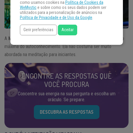
como usamos cookies na
Política de Cookies da
WeMystic
e sobre como os seus dados podem ser
utilizados para a personalização de anúncios na
Política de Privacidade e de Uso da Google
.
Gerir preferências
Aceitar
A
Meditação Vipassana
ou meditação de insight é a expressão
máxima do autoconhecimento. Ela não costuma ser muito
abordada na meditação para iniciantes.
ENCONTRE AS RESPOSTAS QUE
VOCÊ PROCURA
Concentre sua energia na sua pergunta e escolha um
oráculo. Se prepare.
DESCUBRA AS RESPOSTAS