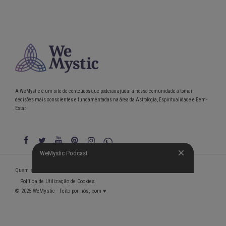
A WeMystic é um site de conteúdos que poderão ajudar a nossa comunidade a tomar
decisões mais conscientes e fundamentadas na área da Astrologia, Espiritualidade e Bem-
Estar.
WeMystic Podcast
WeMystic Podcast
Quem somos
Política de Privacidade
Condições gerais de utilização
Política de Utilização de Cookies
© 2025 WeMystic - Feito por nós, com ♥