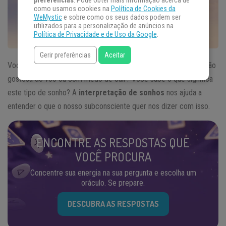
preferências
. Pode obter mais informação acerca de
como usamos cookies na
Política de Cookies da
WeMystic
e sobre como os seus dados podem ser
utilizados para a personalização de anúncios na
Política de Privacidade e de Uso da Google
.
Gerir preferências
Aceitar
Você costuma sonhar que está voando? Acordou com a sensação
gostosa do voo ou com medo de cair? Você sabe o que significa
este tipo de sonho? A
interpretação de sonhos
nos ajuda a
entender o que o nosso subconsciente quer nos dizer com isso.
ENCONTRE AS RESPOSTAS QUE
VOCÊ PROCURA
Concentre sua energia na sua pergunta e escolha um
oráculo. Se prepare.
DESCUBRA AS RESPOSTAS