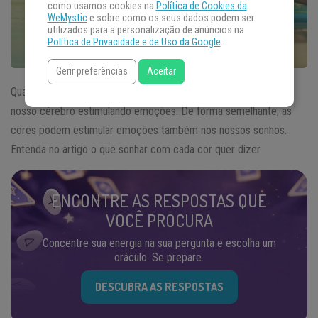
como usamos cookies na
Política de Cookies da
WeMystic
e sobre como os seus dados podem ser
utilizados para a personalização de anúncios na
Política de Privacidade e de Uso da Google
.
Gerir preferências
Aceitar
Quando estamos acordados, as
cores
atuam ativamente em
nosso cérebro estimulando emoções. De forma semelhante, as
cores podem estimular emoções também nos nossos sonhos.
Entenda no artigo o que sonhar com cada cor quer dizer.
ENCONTRE AS RESPOSTAS QUE
VOCÊ PROCURA
Concentre sua energia na sua pergunta e escolha um
oráculo. Se prepare.
DESCUBRA AS RESPOSTAS