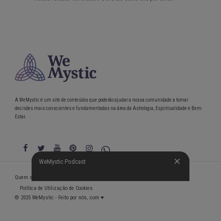
A WeMystic é um site de conteúdos que poderão ajudar a nossa comunidade a tomar
decisões mais conscientes e fundamentadas na área da Astrologia, Espiritualidade e Bem-
Estar.
WeMystic Podcast
WeMystic Podcast
Quem somos
Política de Privacidade
Condições gerais de utilização
Política de Utilização de Cookies
© 2025 WeMystic - Feito por nós, com ♥