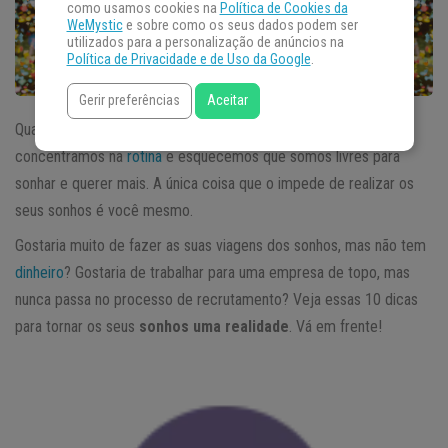
como usamos cookies na
Política de Cookies da
WeMystic
e sobre como os seus dados podem ser
utilizados para a personalização de anúncios na
Política de Privacidade e de Uso da Google
.
Gerir preferências
Aceitar
Quando estamos em modo inércia, tudo fica mais difícil. Nos
concentramos na
rotina
e esquecemos que somos livres para
sonhar e querer mais. A única coisa que o impede de realizar os
seus sonhos é você mesmo.
Gostaria muito de fazer as suas viagens dos sonhos, mas não tem
dinheiro
? Gostaria de trabalhar para uma empresa de topo, mas
nunca passa no processo de recrutamento? Veja essas 10 dicas
para tornar os seus
sonhos uma realidade
. Vá em frente!