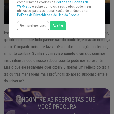
como usamos cookies na
Política de Cookies da
WeMystic
e sobre como os seus dados podem ser
utilizados para a personalização de anúncios na
Política de Privacidade e de Uso da Google
.
Gerir preferências
Aceitar
Imagine a cena:
você está em um avião
, tranquilo em sua poltrona,
quando de repente tudo parece sair do controle, e o avião começa
a cair. O impacto iminente faz você acordar, o coração acelerado,
a mente confusa.
Sonhar com avião caindo
é um dos cenários
mais intensos que o nosso subconsciente pode nos apresentar.
Mas o que ele realmente quer dizer? É apenas um reflexo do dia a
dia ou traz mensagens mais profundas do nosso subconsciente e
do universo?
ENCONTRE AS RESPOSTAS QUE
VOCÊ PROCURA