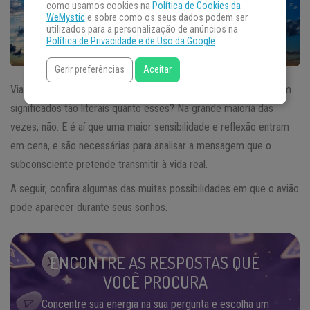
como usamos cookies na
Política de Cookies da
WeMystic
e sobre como os seus dados podem ser
utilizados para a personalização de anúncios na
Política de Privacidade e de Uso da Google
.
Gerir preferências
Aceitar
Viagem? Acidente? Saudades? Será que
sonhar com avião
tem
significados tão literais quanto esses? Na grande maioria das
vezes, não. E é aí que uma maior sensibilidade e reflexão entram
em cena, e são necessárias para analisar a mensagem que o
subconsciente pretende transmitir à vida real.
A seguir, confira algumas das muitas possibilidades em que o avião
pode aparecer durante seus sonhos.
ENCONTRE AS RESPOSTAS QUE
VOCÊ PROCURA
Concentre sua energia na sua pergunta e escolha um