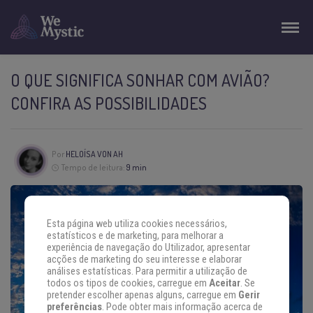
O QUE SIGNIFICA SONHAR COM AVIÃO?
CONFIRA AS POSSIBILIDADES
Por
HELOÍSA VON AH
Tempo de leitura:
9 min
Esta página web utiliza cookies necessários,
estatísticos e de marketing, para melhorar a
experiência de navegação do Utilizador, apresentar
acções de marketing do seu interesse e elaborar
análises estatísticas. Para permitir a utilização de
todos os tipos de cookies, carregue em
Aceitar
. Se
pretender escolher apenas alguns, carregue em
Gerir
preferências
. Pode obter mais informação acerca de