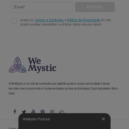
A WeMystic é um site de conteúdos que poderão ajudar a nossa comunidade a tomar
decisões mais conscientes e fundamentadas na área da Astrologia, Espiritualidade e Bem-
Estar.
WeMystic Podcast
WeMystic Podcast
Quem somos
Política de Privacidade
Condições gerais de utilização