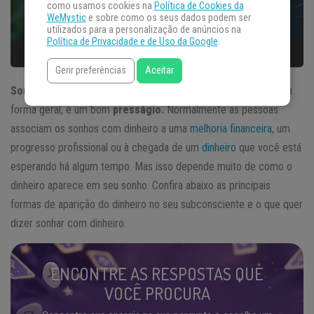
como usamos cookies na
Política de Cookies da
WeMystic
e sobre como os seus dados podem ser
utilizados para a personalização de anúncios na
Política de Privacidade e de Uso da Google
.
Gerir preferências
Aceitar
Sonhar com dinheiro
possui diversas interpretações e, de uma
forma geral, é um bom
presságio.
Normalmente as pessoas
associam os sonhos com dinheiro a uma
melhoria financeira
, um
progresso profissional ou à chegada de um
dinheiro
que você está
esperando há algum tempo. Mas isso depende muito de como o
dinheiro aparece em seu sonho. Confira abaixo as principais
formas de aparição do dinheiro no seu subconsciente e o que quer
dizer sonhar com dinheiro.
ENCONTRE AS RESPOSTAS QUE
VOCÊ PROCURA