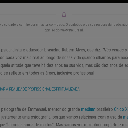
do o cuidado e carinho por um autor convidado. O conteúdo é da sua responsabilidade, não 
opinião do WeMystic Brasil.
psicanalista e educador brasieliro Rubem Alves, que diz:
“Não vemos o
nando cada vez mais real ao longo de nossa vida quando olhamos para nos
 aquela atitude que teve há dez anos na sua vida, mas são dez anos de 
 se reflete em todas as áreas, inclusive profissional.
AR A REALIDADE PROFISSIONAL ESPIRITUALIZADA
a psicografia de Emmanuel, mentor do grande
médium
brasileiro
Chico X
 justamente uma psicografia, porque vamos relacionar com o uso da
me
 que “somos a soma de muitos”. Mas vamos ver o trecho completo e o se