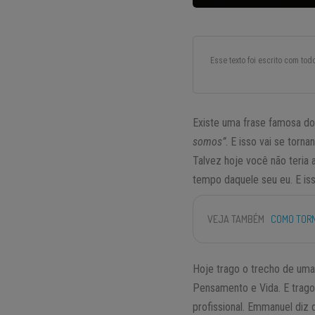
Esse texto foi escrito com to
Existe uma frase famosa do 
somos”
. E isso vai se tor
Talvez hoje você não teria
tempo daquele seu eu. E isso
VEJA TAMBÉM
COMO TORN
Hoje trago o trecho de um
Pensamento e Vida. E trago
profissional. Emmanuel diz