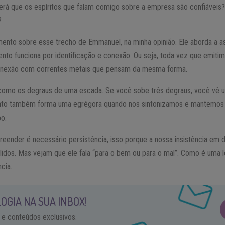
erá que os espíritos que falam comigo sobre a empresa são confiáveis
?
mento sobre esse trecho de Emmanuel, na minha opinião. Ele aborda a a
to funciona por identificação e conexão. Ou seja, toda vez que emit
nexão com correntes metais que pensam da mesma forma.
omo os degraus de uma escada. Se você sobe três degraus, você vê um
nto também forma uma egrégora quando nos sintonizamos e mantemos a
o.
reender é necessário persistência, isso porque a nossa insistência em
idos. Mas vejam que ele fala “para o bem ou para o mal”. Como é uma le
cia.
OGIA NA SUA INBOX!
 e conteúdos exclusivos.