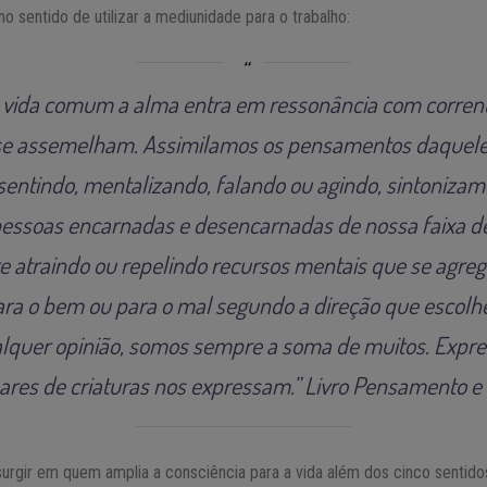
o sentido de utilizar a mediunidade para o trabalho:
vida comum a alma entra em ressonância com corren
se assemelham. Assimilamos os pensamentos daque
entindo, mentalizando, falando ou agindo, sintoniz
 pessoas encarnadas e desencarnadas de nossa faixa d
e atraindo ou repelindo recursos mentais que se agre
para o bem ou para o mal segundo a direção que escol
alquer opinião, somos sempre a soma de muitos. Expr
hares de criaturas nos expressam.” Livro Pensamento e V
rgir em quem amplia a consciência para a vida além dos cinco sentido