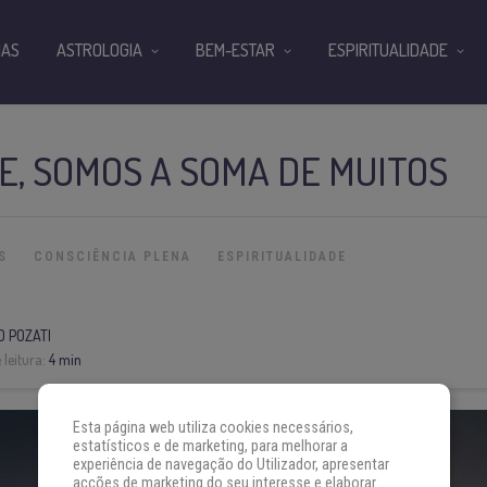
IAS
ASTROLOGIA
BEM-ESTAR
ESPIRITUALIDADE
, SOMOS A SOMA DE MUITOS
S
CONSCIÊNCIA PLENA
ESPIRITUALIDADE
O POZATI
leitura:
4 min
Esta página web utiliza cookies necessários,
estatísticos e de marketing, para melhorar a
experiência de navegação do Utilizador, apresentar
acções de marketing do seu interesse e elaborar