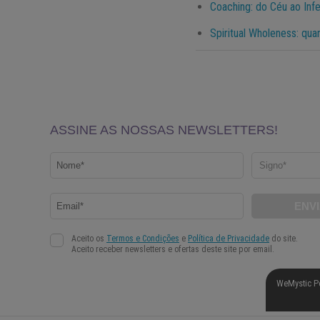
Coaching: do Céu ao Inf
Spiritual Wholeness: quan
WeMystic P