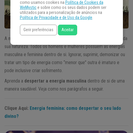
como usamos cookies na
Política de Cookies da
WeMystic
e sobre como os seus dados podem ser
utilizados para a personalização de anúncios na
Política de Privacidade e de Uso da Google
.
Gerir preferências
Aceitar
A maturidade espiritual é nutrir, honrar e equilibrar os dois lados da
sua natureza. Todos os homens e mulheres possuem as energias
masculina e feminina dentro de si. Ignorar, suprimir, demonizar ou
tratar um tipo de energia como “menor que” outra é imaturo e
pode inclusive criar sofrimento.
Aprenda a
despertar a energia masculina
dentro de si de uma
maneira saudável. Veja como nos parágrafos a seguir.
Clique Aqui:
Energia feminina: como despertar o seu lado
divino?