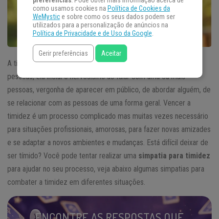
preferências
. Pode obter mais informação acerca de
como usamos cookies na
Política de Cookies da
WeMystic
e sobre como os seus dados podem ser
utilizados para a personalização de anúncios na
Política de Privacidade e de Uso da Google
.
Gerir preferências
Aceitar
A timidez é uma característica da personalidade de muitas
pessoas, ela inclui o nervosismo ao falar com uma ou mais
pessoas, vergonha de aparecer em público, de abordar alguém, de
se relacionar com as pessoas de uma forma geral. Vencer a
timidez é um processo complicado mas muitas vezes necessário
para situações profissionais, amorosas, para fazer novas amizades
e se adaptar a novos ambientes e mudanças. Está difícil deixar de
ser tímido? Você pode tentar realizar uma
simpatia para timidez
para ajudar no seu processo, veja abaixo algumas simpatias para
combater a timidez em diferentes situações.
ENCONTRE AS RESPOSTAS QUE