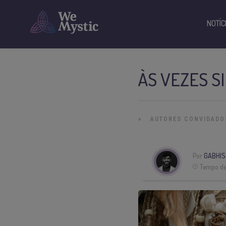
NOTÍC
ÀS VEZES S
»
AUTORES CONVIDADO
Por
GABHIS
Tempo de 