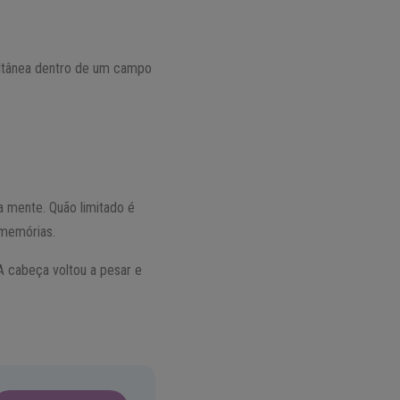
ultânea dentro de um campo
a mente. Quão limitado é
 memórias.
 A cabeça voltou a pesar e