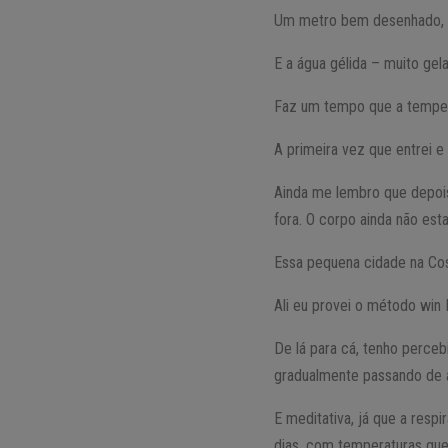
Um metro bem desenhado, qu
E a água gélida – muito gel
Faz um tempo que a temper
A primeira vez que entrei e
Ainda me lembro que depois
fora. O corpo ainda não es
Essa pequena cidade na Cost
Ali eu provei o método win
De lá para cá, tenho perce
gradualmente passando de a
E meditativa, já que a resp
dias, com temperaturas que