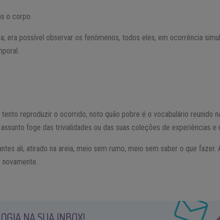
as o corpo.
a; era possível observar os fenômenos, todos eles, em ocorrência sim
poral.
ento reproduzir o ocorrido, noto quão pobre é o vocabulário reunido n
 assunto foge das trivialidades ou das suas coleções de experiências e
ntes ali, atirado na areia, meio sem rumo, meio sem saber o que fazer.
o novamente.
OGIA NA SUA INBOX!