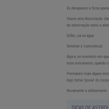
Eu desapareci e ficou apen
Houve uma dissociação clar
de observação vasto e atem
Enfim, caí na água.
Retomei a ‘consciência’.
Agora, no momento em que t
esse instrumento, quando o
Permaneci mais alguns insta
logo tomei ‘posse’ do corp
Novamente e infelizmente.
DICAS DE ASTROL