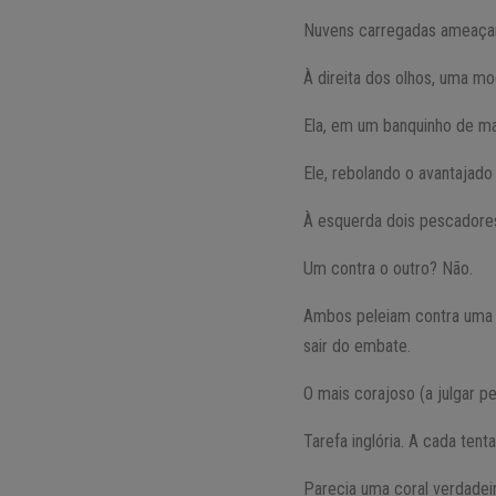
Nuvens carregadas ameaçan
À direita dos olhos, uma mo
Ela, em um banquinho de ma
Ele, rebolando o avantajad
À esquerda dois pescadore
Um contra o outro? Não.
Ambos peleiam contra uma p
sair do embate.
O mais corajoso (a julgar pe
Tarefa inglória. A cada ten
Parecia uma coral verdadeir