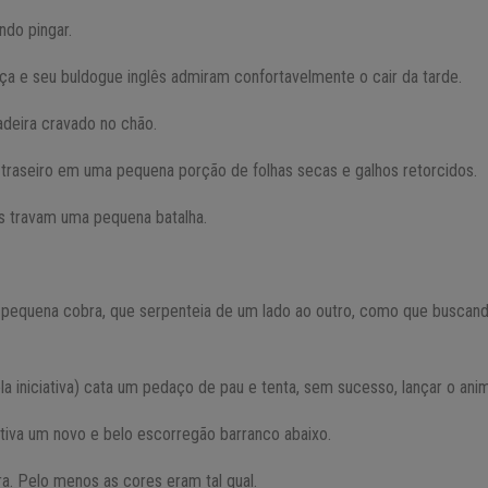
do pingar.
ça e seu buldogue inglês admiram confortavelmente o cair da tarde.
deira cravado no chão.
o traseiro em uma pequena porção de folhas secas e galhos retorcidos.
s travam uma pequena batalha.
equena cobra, que serpenteia de um lado ao outro, como que buscando
la iniciativa) cata um pedaço de pau e tenta, sem sucesso, lançar o anim
tativa um novo e belo escorregão barranco abaixo.
a. Pelo menos as cores eram tal qual.