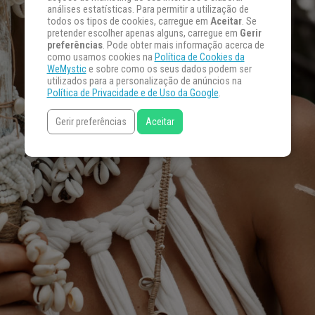
análises estatísticas. Para permitir a utilização de
todos os tipos de cookies, carregue em
Aceitar
. Se
pretender escolher apenas alguns, carregue em
Gerir
preferências
. Pode obter mais informação acerca de
como usamos cookies na
Política de Cookies da
WeMystic
e sobre como os seus dados podem ser
utilizados para a personalização de anúncios na
Política de Privacidade e de Uso da Google
.
Gerir preferências
Aceitar