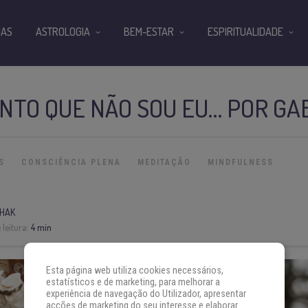
IAS
ASTROLOGIA
BEM-ESTAR
ESPIRITUALIDADE
INTO QUE NÃO SOU EU… POR G
S
CONSCIÊNCIA PLENA
MEDITAÇÃO
MINDFULNESS
HAK
leitura:
4 min
Esta página web utiliza cookies necessários,
estatísticos e de marketing, para melhorar a
experiência de navegação do Utilizador, apresentar
acções de marketing do seu interesse e elaborar