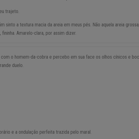
u trajeto.
m sinto a textura macia da areia em meus pés. Não aquela areia grossa
a, fininha. Amarelo-clara, por assim dizer.
as com o homem-da-cobra e percebo em sua face os olhos cínicos e bo
rande duelo.
rário e a ondulação perfeita trazida pelo maral.