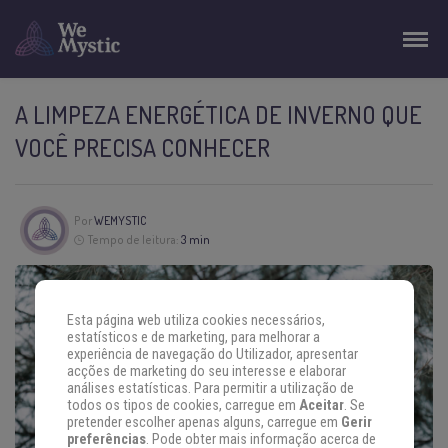
A LIMPEZA ENERGÉTICA DE INVERNO QUE
VOCÊ PRECISA CONHECER
Por
WEMYSTIC
Tempo de leitura:
3 min
Esta página web utiliza cookies necessários,
estatísticos e de marketing, para melhorar a
experiência de navegação do Utilizador, apresentar
acções de marketing do seu interesse e elaborar
análises estatísticas. Para permitir a utilização de
todos os tipos de cookies, carregue em
Aceitar
. Se
pretender escolher apenas alguns, carregue em
Gerir
preferências
. Pode obter mais informação acerca de