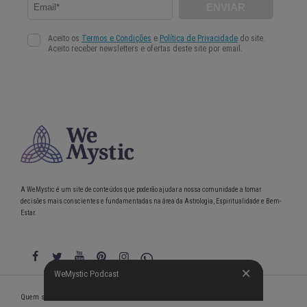
A WeMystic é um site de conteúdos que poderão ajudar a nossa comunidade a tomar
decisões mais conscientes e fundamentadas na área da Astrologia, Espiritualidade e Bem-
Estar.
WeMystic Podcast
WeMystic Podcast
Quem somos
Política de Privacidade
Condições gerais de utilização