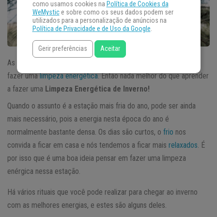
como usamos cookies na
Política de Cookies da
WeMystic
e sobre como os seus dados podem ser
utilizados para a personalização de anúncios na
Política de Privacidade e de Uso da Google
.
Gerir preferências
Aceitar
As mudanças de estação são sempre um bom momento para
fazer uma
limpeza energética
. Então nada melhor do que aprender
a fazer uma
Limpeza Energética de Inverno!
Quando o assunto é a estação mais fria do ano, pode ser ainda
mais necessário, pois a energia nesta época do ano é
normalmente bastante densa. Os dias são curtos, o
frio
nos
convida a ficar em casa e nós tendemos a ficar mais
relaxados
. É
por isso que é uma boa ideia pensar em fazer uma limpeza
enérgica nessa estação.
Há vários rituais que você pode realizar para chegar ao inverno
com as melhores energias, e estes são alguns deles.