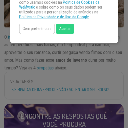
como usamos cookies na
Política de Cookies da
WeMystic
e sobre como os seus dados podem ser
utilizados para a personalização de anúncios na
Política de Privacidade e de Uso da Google
.
Gerir preferências
Aceitar
O
inverno
chegou e é a estação mais aconchegante do ano. Com
as temperaturas mais baixas, é o tempo ideal para namorar,
aproveitar o seu romance, curtir preguiça vendo filmes com o seu
amor. Mas como fazer esse
amor de inverno
durar por muito
tempo? Veja as 4
simpatias
abaixo.
VEJA TAMBÉM
5 SIMPATIAS DE INVERNO QUE VÃO ESQUENTAR O SEU BOLSO!
ENCONTRE AS RESPOSTAS QUE
VOCÊ PROCURA