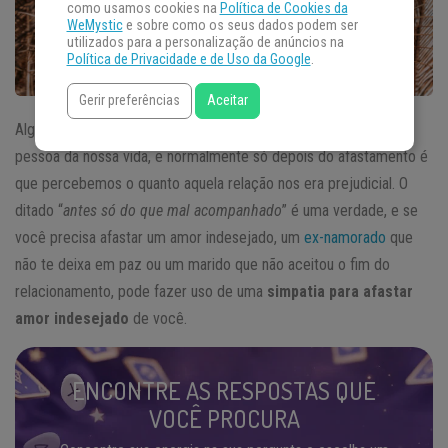
como usamos cookies na
Política de Cookies da
WeMystic
e sobre como os seus dados podem ser
utilizados para a personalização de anúncios na
Política de Privacidade e de Uso da Google
.
Gerir preferências
Aceitar
Alguns
relacionamentos
nos fazem tão mal que é preciso tirar a
pessoa da nossa vida, e normalmente só depois do afastamento é
que percebemos o quanto aquela relação nos era prejudicial. O
ditado “
antes só do que mal acompanhado
” é uma verdade, e se
você precisa afastar um amor indesejado, um
ex-namorado
que
não te deixa em paz ou um marido que não aceitou o fim do
relacionamento, pode fazer uso de uma
simpatia para afastar
amor indesejado
de você.
ENCONTRE AS RESPOSTAS QUE
VOCÊ PROCURA