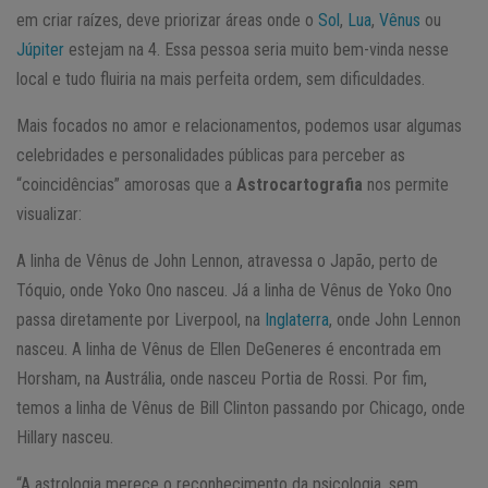
em criar raízes, deve priorizar áreas onde o
Sol
,
Lua
,
Vênus
ou
Júpiter
estejam na 4. Essa pessoa seria muito bem-vinda nesse
local e tudo fluiria na mais perfeita ordem, sem dificuldades.
Mais focados no amor e relacionamentos, podemos usar algumas
celebridades e personalidades públicas para perceber as
“coincidências” amorosas que a
Astrocartografia
nos permite
visualizar:
A linha de Vênus de John Lennon, atravessa o Japão, perto de
Tóquio, onde Yoko Ono nasceu. Já a linha de Vênus de Yoko Ono
passa diretamente por Liverpool, na
Inglaterra
, onde John Lennon
nasceu. A linha de Vênus de Ellen DeGeneres é encontrada em
Horsham, na Austrália, onde nasceu Portia de Rossi. Por fim,
temos a linha de Vênus de Bill Clinton passando por Chicago, onde
Hillary nasceu.
“A astrologia merece o reconhecimento da psicologia, sem