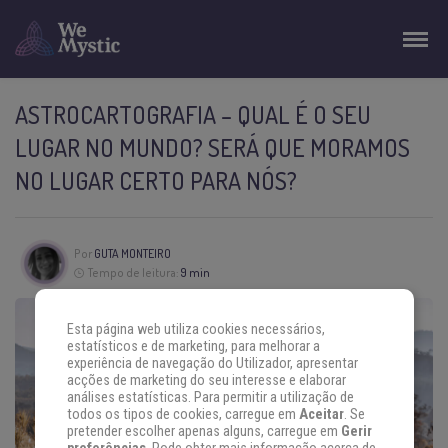
ASTROCARTOGRAFIA – QUAL É O SEU
LUGAR NO MUNDO? SERÁ QUE MORAMOS
NO LUGAR CERTO PARA NÓS?
Por
GUTA MONTEIRO
Tempo de leitura:
9 min
Esta página web utiliza cookies necessários,
estatísticos e de marketing, para melhorar a
experiência de navegação do Utilizador, apresentar
acções de marketing do seu interesse e elaborar
análises estatísticas. Para permitir a utilização de
todos os tipos de cookies, carregue em
Aceitar
. Se
pretender escolher apenas alguns, carregue em
Gerir