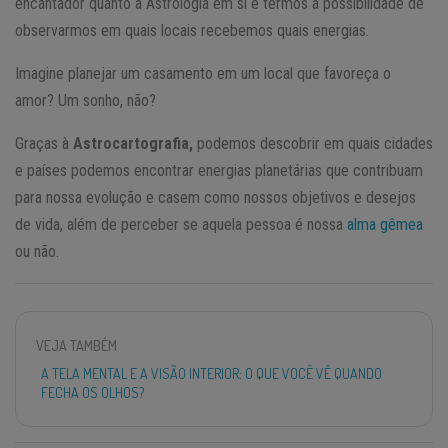
encantador quanto a Astrologia em si e termos a possibilidade de
observarmos em quais locais recebemos quais energias.
Imagine planejar um casamento em um local que favoreça o
amor? Um sonho, não?
Graças à
Astrocartografia,
podemos descobrir em quais cidades
e países podemos encontrar energias planetárias que contribuam
para nossa evolução e casem como nossos objetivos e desejos
de vida, além de perceber se aquela pessoa é nossa
alma gêmea
ou não.
VEJA TAMBÉM
A TELA MENTAL E A VISÃO INTERIOR: O QUE VOCÊ VÊ QUANDO
FECHA OS OLHOS?