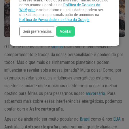
preferências
. Pode obter mais informação acerca de
como usamos cookies na
Política de Cookies da
WeMystic
e sobre como os seus dados podem ser
utilizados para a personalização de anúncios na
Política de Privacidade e de Uso da Google
.
Gerir preferências
Aceitar
O fato de que os astros e
signos
falam sobre tendências de
comportamento e traços da nossa personalidade é conhecido por
todos. Mas o que mais os alinhamentos planetários podem
influenciar e revelar sobre nossa jornada? Muita coisa! Como, por
exemplo, revelar sob quais influências energéticas estamos
sujeitos na cidade onde moramos ou até mesmo qual o melhor
destino para férias ou para passarmos nosso
aniversário
. Para
sabermos mais sobre essas interferências energéticas, podemos
contar com a
Astrocartografia.
Apesar de ainda não ser muito popular no
Brasil
como é nos
EUA
e
Austrália, a
Astrocartografia
poder ser uma grande aliada em