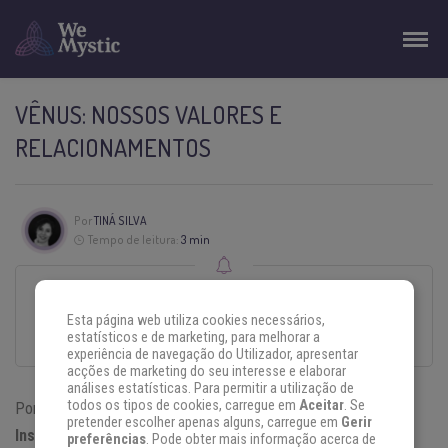
VÊNUS: NOSSOS VALORES E
RELACIONAMENTOS
Por
TINÁ SILVA
Tempo de leitura:
3 min
Esse texto foi escrito com todo o cuidado e carinho por um autor convidado.
Esta página web utiliza cookies necessários,
O conteúdo é da sua responsabilidade, não refletindo, necessariamente, a
estatísticos e de marketing, para melhorar a
opinião do WeMystic Brasil.
experiência de navegação do Utilizador, apresentar
acções de marketing do seu interesse e elaborar
análises estatísticas. Para permitir a utilização de
todos os tipos de cookies, carregue em
Aceitar
. Se
Por
Tiná Silva
pretender escolher apenas alguns, carregue em
Gerir
Instagram:
Casa Astrológica
preferências
. Pode obter mais informação acerca de