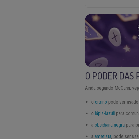
O PODER DAS 
Ainda segundo McCann, veja
o
citrino
pode ser usado 
o
lápis-lazúli
para comun
a
obsidiana negra
para p
a
ametista
, pode ser us