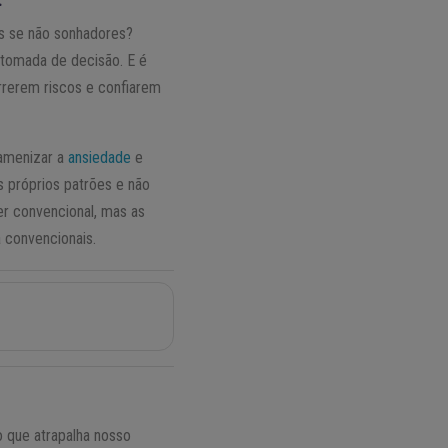
s se não sonhadores?
tomada de decisão. E é
rrerem riscos e confiarem
amenizar a
ansiedade
e
 próprios patrões e não
r convencional, mas as
 convencionais.
o que atrapalha nosso