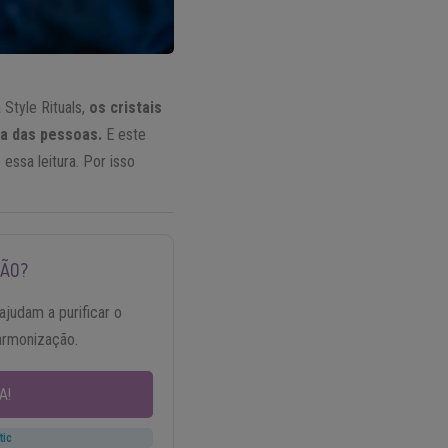
Style Rituals,
os cristais
a das pessoas.
E este
essa leitura. Por isso
ÇÃO?
ajudam a purificar o
harmonização.
A!
tic