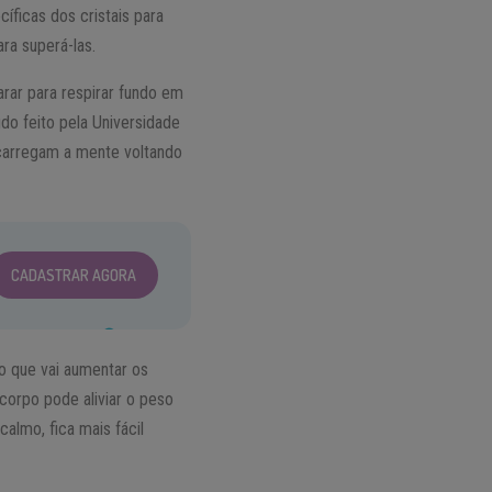
íficas dos cristais para
ra superá-las.
arar para respirar fundo em
do feito pela Universidade
ecarregam a mente voltando
CADASTRAR AGORA
 o que vai aumentar os
 corpo pode aliviar o peso
almo, fica mais fácil