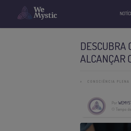
NOTÍC
DESCUBRA C
ALCANÇAR 
»
CONSCIÊNCIA PLENA
Por
WEMYS
Tempo de 