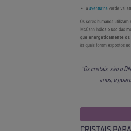
a
aventurina
verde vai atr
Os seres humanos utilizam a
McCann indica o uso das me
que energeticamente os 
às quais foram expostos ao
“Os cristais são o D
anos, e guar
CRISTAIS PAR