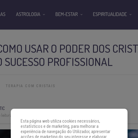
IAS
ASTROLOGIA
BEM-ESTAR
ESPIRITUALIDADE
OMO USAR O PODER DOS CRIST
O SUCESSO PROFISSIONAL
TERAPIA COM CRISTAIS
TIC
leitura:
5 min
Esta página web utiliza cookies necessários,
estatísticos e de marketing, para melhorar a
experiência de navegação do Utilizador, apresentar
acções de marketing do seu interesse e elaborar