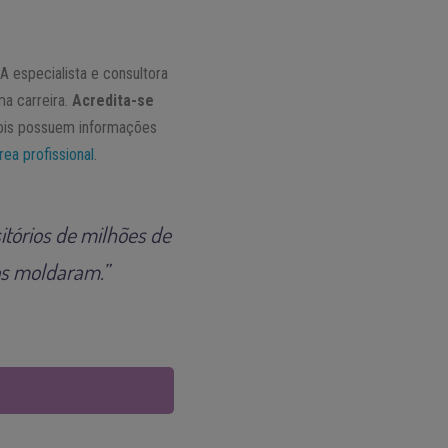
A especialista e consultora
ma carreira.
Acredita-se
pois possuem informações
rea profissional
.
itórios de milhões de
os moldaram.”
L