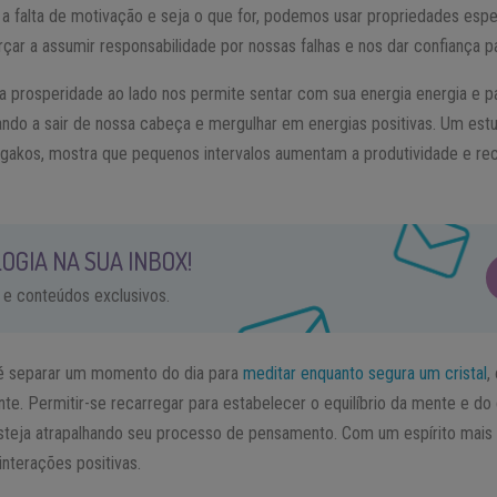
 falta de motivação e seja o que for, podemos usar propriedades espec
rçar a assumir responsabilidade por nossas falhas e nos dar confiança pa
 a prosperidade ao lado nos permite sentar com sua energia energia e p
ndo a sair de nossa cabeça e mergulhar em energias positivas. Um estu
ugakos, mostra que pequenos intervalos aumentam a produtividade e r
OGIA NA SUA INBOX!
 e conteúdos exclusivos.
 separar um momento do dia para
meditar enquanto segura um cristal
,
nte. Permitir-se recarregar para estabelecer o equilíbrio da mente e do
steja atrapalhando seu processo de pensamento. Com um espírito mais c
interações positivas.