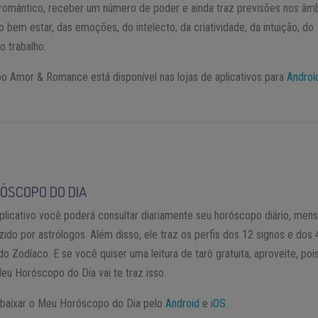
romântico, receber um número de poder e ainda traz previsões nos âm
o bem estar, das emoções, do intelecto, da criatividade, da intuição, do
o trabalho.
o Amor & Romance está disponível nas lojas de aplicativos para
Androi
ÓSCOPO DO DIA
licativo você poderá consultar diariamente seu horóscopo diário, mens
zido por astrólogos. Além disso, ele traz os perfis dos 12 signos e dos 
o Zodíaco. E se você quiser uma leitura de tarô gratuita, aproveite, poi
Meu Horóscopo do Dia vai te traz isso.
baixar o Meu Horóscopo do Dia pelo
Android
e
iOS
.