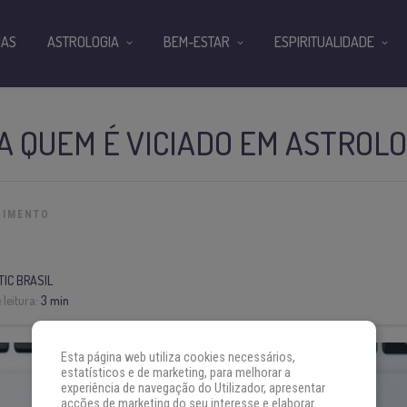
IAS
ASTROLOGIA
BEM-ESTAR
ESPIRITUALIDADE
A QUEM É VICIADO EM ASTROLO
CIMENTO
IC BRASIL
leitura:
3 min
Esta página web utiliza cookies necessários,
estatísticos e de marketing, para melhorar a
experiência de navegação do Utilizador, apresentar
acções de marketing do seu interesse e elaborar