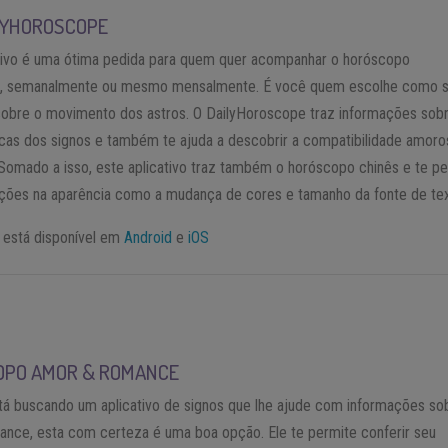
LYHOROSCOPE
ativo é uma ótima pedida para quem quer acompanhar o horóscopo
e, semanalmente ou mesmo mensalmente. É você quem escolhe como 
sobre o movimento dos astros. O DailyHoroscope traz informações sob
icas dos signos e também te ajuda a descobrir a compatibilidade amoro
 Somado a isso, este aplicativo traz também o horóscopo chinês e te p
ações na aparência como a mudança de cores e tamanho da fonte de tex
o está disponível em
Android
e
iOS
OPO AMOR & ROMANCE
tá buscando um aplicativo de signos que lhe ajude com informações so
nce, esta com certeza é uma boa opção. Ele te permite conferir seu