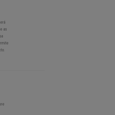
será
re as
sa
ermite
to.
bre