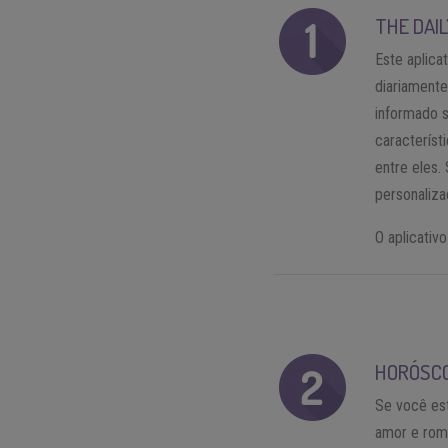
THE DAI
Este aplic
diariament
informado 
característ
entre eles.
personaliz
O aplicativ
HORÓSC
Se você es
amor e roma