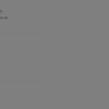
de
le do