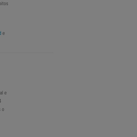
bitos
d
e
al e
4
s o