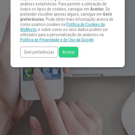
análises estatísticas. Para permitir a utilização de
todos os tipos de cookies, carregue em
Aceitar
. Se
pretender escolher apenas alguns, carregue em
Gerir
preferências
. Pode obter mais informação acerca de
como usamos cookies na
Política de Cookies da
WeMystic
e sobre como os seus dados podem ser
utilizados para a personalização de anúncios na
Política de Privacidade e de Uso da Google
.
Gerir preferências
Aceitar