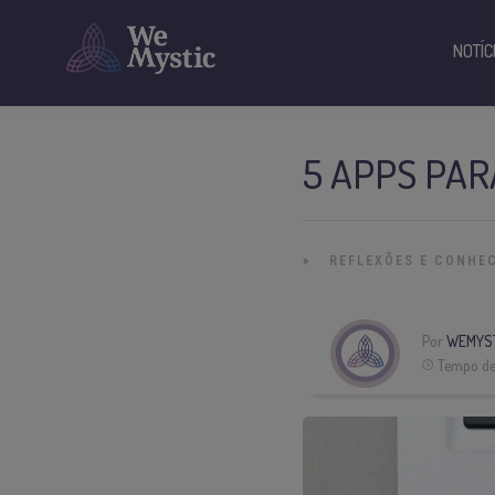
NOTÍC
5 APPS PAR
»
REFLEXÕES E CONHE
Por
WEMYST
Tempo de 