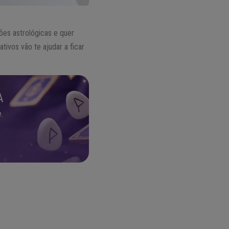
ões astrológicas e quer
tivos vão te ajudar a ficar
A
.