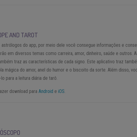
PE AND TAROT
 astrólogos do app, por meio dele você consegue informações e conse
arão em diversos temas como carreira, amor, dinheiro, saúde e outros. 
também traz as características de cada signo. Este aplicativo traz tamb
la mágica do amor, anel do humor e o biscoito da sorte. Além disso, vo
-lo para a leitura diária de tarô.
 fazer download para
Android
e
iOS
.
RÓSCOPO