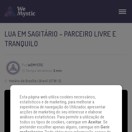
LUA EM SAGITÁRIO – PARCEIRO LIVRE E
TRANQUILO
Por
WEMYSTIC
Tempo de leitura:
3 min
Horário de Brasília | Brasil (GTM -3)
Esta página web utiliza cookies necessários,
estatísticos e de marketing, para melhorar a
experiência de navegação do Utilizador, apresentar
acções de marketing do seu interesse e elaborar
análises estatísticas. Para permitir a utilização de
todos os tipos de cookies, carregue em
Aceitar
. Se
pretender escolher apenas alguns, carregue em
Gerir