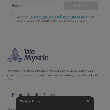
A WeMystic é um site de conteúdos que poderão ajudar a nossa comunidade a tomar
decisões mais conscientes e fundamentadas na área da Astrologia, Espiritualidade e Bem-
Estar.
WeMystic Podcast
WeMystic Podcast
Quem somos
Política de Privacidade
Condições gerais de utilização