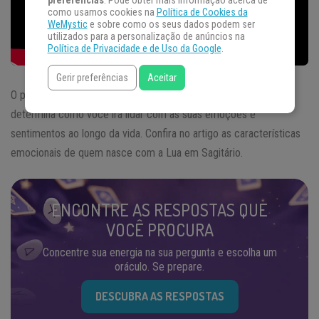
preferências
. Pode obter mais informação acerca de
como usamos cookies na
Política de Cookies da
WeMystic
e sobre como os seus dados podem ser
utilizados para a personalização de anúncios na
Política de Privacidade e de Uso da Google
.
Gerir preferências
Aceitar
O posicionamento da lua no momento em que você nasceu
determina como você irá lidar com as suas emoções e
sentimentos ao longo da vida. Confira no artigo as características
emocionais de quem nasce com a Lua em Sagitário.
ENCONTRE AS RESPOSTAS QUE
VOCÊ PROCURA
Concentre sua energia na sua pergunta e escolha um
oráculo. Se prepare.
DESCUBRA AS RESPOSTAS