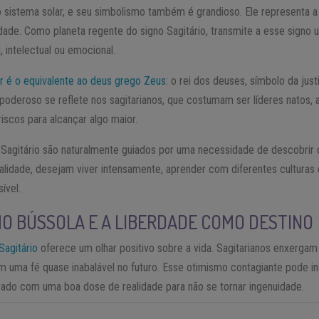
o sistema solar, e seu simbolismo também é grandioso. Ele representa a 
ade. Como planeta regente do signo Sagitário, transmite a esse signo
al, intelectual ou emocional.
er é o equivalente ao deus grego Zeus
: o rei dos deuses, símbolo da jus
 poderoso se reflete nos sagitarianos, que costumam ser líderes natos,
riscos para alcançar algo maior.
 Sagitário são naturalmente guiados por uma necessidade de descobrir
ualidade, desejam viver intensamente, aprender com diferentes culturas e
ível.
O BÚSSOLA E A LIBERDADE COMO DESTINO
Sagitário
oferece um olhar positivo sobre a vida. Sagitarianos enxerga
 uma fé quase inabalável no futuro. Esse otimismo contagiante pode in
rado com uma boa dose de realidade para não se tornar ingenuidade.