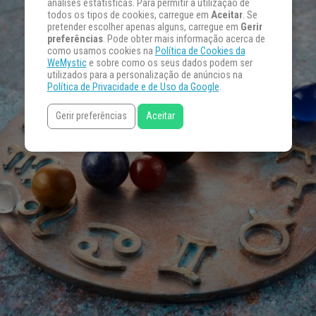
análises estatísticas. Para permitir a utilização de
todos os tipos de cookies, carregue em
Aceitar
. Se
pretender escolher apenas alguns, carregue em
Gerir
preferências
. Pode obter mais informação acerca de
como usamos cookies na
Política de Cookies da
WeMystic
e sobre como os seus dados podem ser
utilizados para a personalização de anúncios na
Política de Privacidade e de Uso da Google
.
Gerir preferências
Aceitar