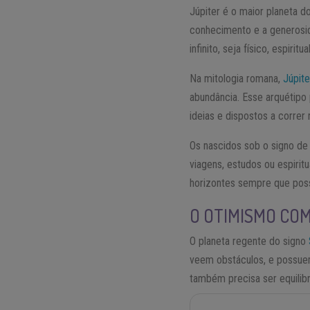
Júpiter é o maior planeta d
conhecimento e a generosid
infinito, seja físico, espiritu
Na mitologia romana,
Júpit
abundância. Esse arquétipo
ideias e dispostos a correr 
Os nascidos sob o signo de
viagens, estudos ou espirit
horizontes sempre que poss
O OTIMISMO COM
O planeta regente do signo
veem obstáculos, e possuem
também precisa ser equilib