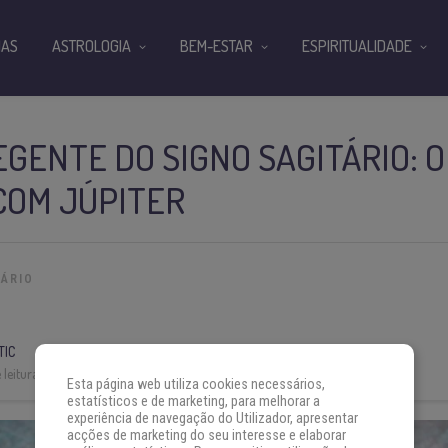
IAS
ASTROLOGIA
BEM-ESTAR
ESPIRITUALIDADE
GENTE DO SIGNO SAGITÁRIO: 
COM JÚPITER
TÁRIO
TIC
leitura:
3 min
Esta página web utiliza cookies necessários,
estatísticos e de marketing, para melhorar a
experiência de navegação do Utilizador, apresentar
acções de marketing do seu interesse e elaborar