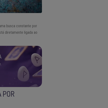
r uma busca constante por
stá diretamente ligada ao
A
.
A POR