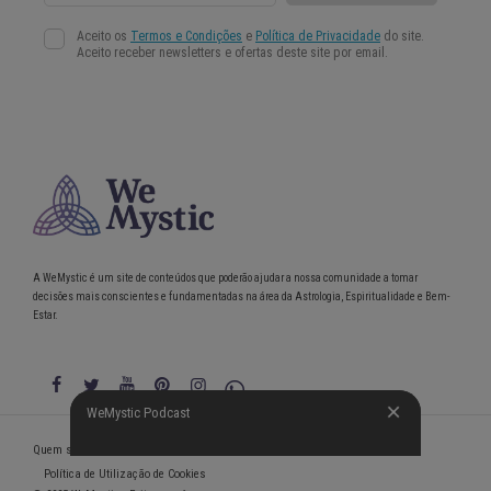
A WeMystic é um site de conteúdos que poderão ajudar a nossa comunidade a tomar
decisões mais conscientes e fundamentadas na área da Astrologia, Espiritualidade e Bem-
Estar.
WeMystic Podcast
WeMystic Podcast
Quem somos
Política de Privacidade
Condições gerais de utilização
Política de Utilização de Cookies