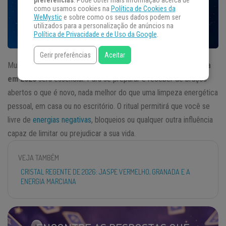
preferências
. Pode obter mais informação acerca de
como usamos cookies na
Política de Cookies da
WeMystic
e sobre como os seus dados podem ser
utilizados para a personalização de anúncios na
Política de Privacidade e de Uso da Google
.
Gerir preferências
Aceitar
Muito mais que importante, o ritual para
renovação energética
em 2026
será essencial. Para se preparar e receber de braços
abertos o que é novo, nada melhor do que uma limpeza energética
pessoal, em casa ou no escritório. O ritual permitirá que você se
livre de
energias negativas
, bloqueios ou qualquer outra influência
capaz de limitar ou prejudicar a sua vida.
VEJA TAMBÉM
CRISTAL REGENTE DE 2026: JASPE VERMELHO, GRANADA E A
ENERGIA MARCIANA