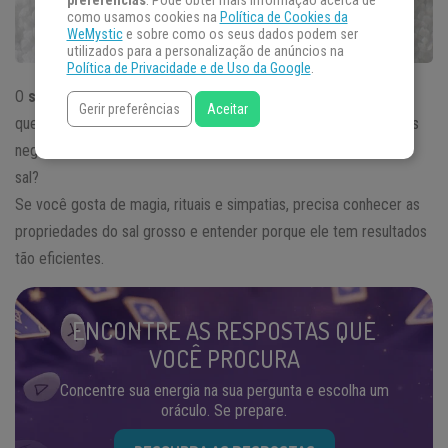
preferências
. Pode obter mais informação acerca de
como usamos cookies na
Política de Cookies da
WeMystic
e sobre como os seus dados podem ser
utilizados para a personalização de anúncios na
Política de Privacidade e de Uso da Google
.
O
sal grosso
é muito usado em rituais de limpeza, proteção,
Gerir preferências
Aceitar
quebra de
mal olhado
, contra inveja ou neutralização de energias
negativas. Mas você sabe porquê? O que há de tão especial no
sal?
Se você gosta de magia, rituais e simpatias, precisa conhecer as
propriedades do sal grosso e entender porque ele tem resultados
tão eficientes.
ENCONTRE AS RESPOSTAS QUE
VOCÊ PROCURA
Concentre sua energia na sua pergunta e escolha um
oráculo. Se prepare.