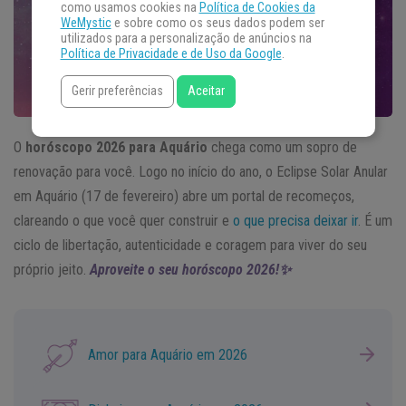
como usamos cookies na
Política de Cookies da
WeMystic
e sobre como os seus dados podem ser
utilizados para a personalização de anúncios na
Política de Privacidade e de Uso da Google
.
Gerir preferências
Aceitar
O
horóscopo 2026 para Aquário
chega como um sopro de
renovação para você. Logo no início do ano, o Eclipse Solar Anular
em Aquário (17 de fevereiro) abre um portal de recomeços,
clareando o que você quer construir e
o que precisa deixar ir
. É um
ciclo de libertação, autenticidade e coragem para viver do seu
próprio jeito.
Aproveite o seu horóscopo 2026!✨
Amor para Aquário em 2026