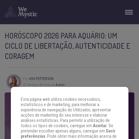
HORÓSCOPO 2026 PARA AQUÁRIO: UM
CICLO DE LIBERTAÇÃO, AUTENTICIDADE E
CORAGEM
Por
VIVI PETTERSEN
Tempo de leitura:
4 min
Esta página web utiliza cookies necessários,
estatísticos e de marketing, para melhorar a
experiência de navegação do Utilizador, apresentar
acções de marketing do seu interesse e elaborar
análises estatísticas. Para permitir a utilização de
todos os tipos de cookies, carregue em
Aceitar
. Se
pretender escolher apenas alguns, carregue em
Gerir
preferências
. Pode obter mais informação acerca de