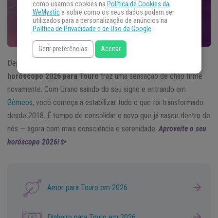
como usamos cookies na
Política de Cookies da
WeMystic
e sobre como os seus dados podem ser
utilizados para a personalização de anúncios na
Política de Privacidade e de Uso da Google
.
Gerir preferências
Aceitar
Depois de anos de instabilidade e mudanças profundas, o
horóscopo 2026 para Touro
traz uma sensação de chão firme
novamente. Com Urano saindo do seu signo e entrando em
Gêmeos
, você começa a estabilizar tudo o que foi transformado
desde 2018. É tempo de consolidar o novo que já nasce dentro de
nós — agora com mais consciência e serenidade.
Aproveite o seu
horóscopo 2026!✨
Amor para Touro em 2026
Dinheiro para Touro em 2026