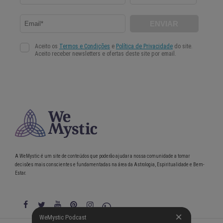
A WeMystic é um site de conteúdos que poderão ajudar a nossa comunidade a tomar
decisões mais conscientes e fundamentadas na área da Astrologia, Espiritualidade e Bem-
Estar.
WeMystic Podcast
WeMystic Podcast