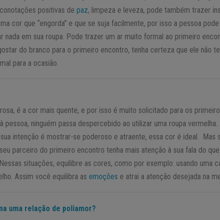
conotações positivas de
paz
, limpeza e leveza, pode também trazer in
a cor que “engorda” e que se suja facilmente, por isso a pessoa pode
 nada em sua roupa. Pode trazer um ar muito formal ao primeiro encon
gostar do branco para o primeiro encontro, tenha certeza que ele não t
mal para a ocasião.
sa, é a cor mais quente, e por isso é muito solicitado para os primeiro
 à pessoa, ninguém passa despercebido ao utilizar uma roupa vermelha.
 sua intenção é mostrar-se poderoso e atraente, essa cor é ideal. Mas
 seu parceiro do primeiro encontro tenha mais atenção à sua fala do que
 Nessas situações, equilibre as cores, como por exemplo: usando uma ca
lho. Assim você equilibra as
emoções
e atrai a atenção desejada na me
na uma relação de poliamor?