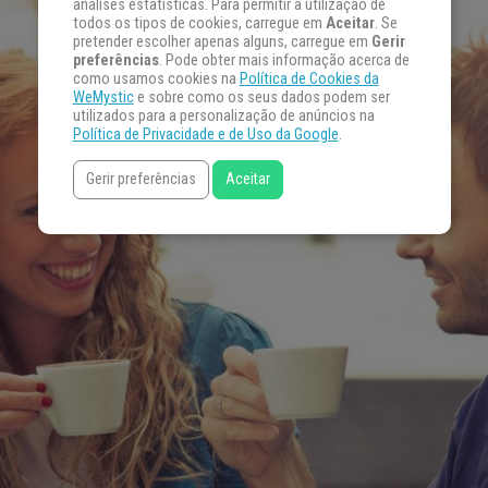
análises estatísticas. Para permitir a utilização de
todos os tipos de cookies, carregue em
Aceitar
. Se
pretender escolher apenas alguns, carregue em
Gerir
preferências
. Pode obter mais informação acerca de
como usamos cookies na
Política de Cookies da
WeMystic
e sobre como os seus dados podem ser
utilizados para a personalização de anúncios na
Política de Privacidade e de Uso da Google
.
Gerir preferências
Aceitar