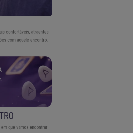
is confortáveis, atraentes
ções com aquele encontro.
A
.
NTRO
e em que vamos encontrar