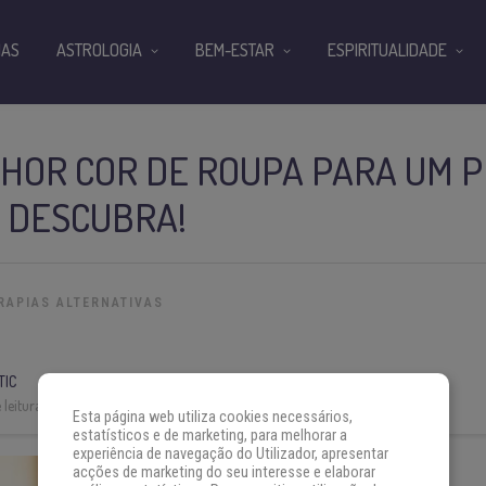
IAS
ASTROLOGIA
BEM-ESTAR
ESPIRITUALIDADE
HOR COR DE ROUPA PARA UM P
 DESCUBRA!
RAPIAS ALTERNATIVAS
TIC
leitura:
4 min
Esta página web utiliza cookies necessários,
estatísticos e de marketing, para melhorar a
experiência de navegação do Utilizador, apresentar
acções de marketing do seu interesse e elaborar