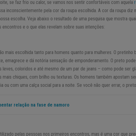
oite, se faz frio ou calor, se vamos nos sentir confortáveis com aquela
ssa inconscientemente pela cor da roupa escolhida. A cor da roupa diz 
ssa escolha. Veja abaixo o resultado de uma pesquisa que mostra quais
s encontros e o que elas revelam sobre suas intenções:
ão mais escolhida tanto para homens quanto para mulheres. O pretinho 
te, emagrece e dá notória sensação de emponderamento. O preto pode s
 leves, coloridos e até mesmo de um par de jeans – como pode ser gl
 mais chiques, com brilho ou texturas. Os homens também apostam se
ia ou com uma calça social para a noite. Se você não quer errar, o preto
entar relação na fase de namoro
lizado pelas pessoas nos primeiros encontros, mas é uma cor que preci