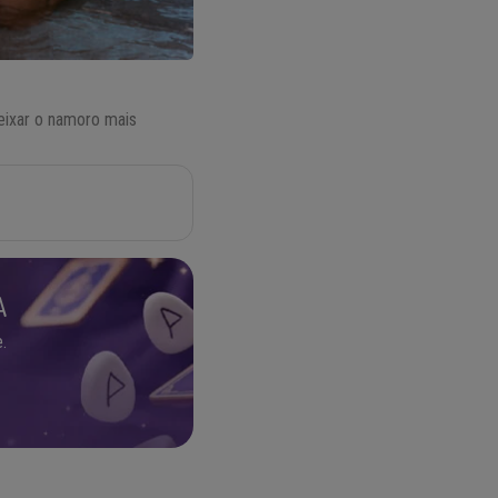
eixar o namoro mais
A
.