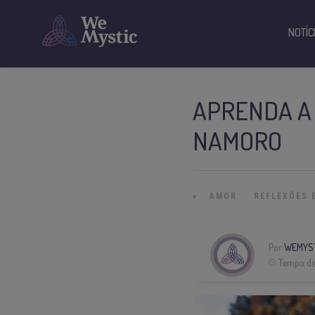
NOTÍC
APRENDA A
NAMORO
»
AMOR
REFLEXÕES 
Por
WEMYS
Tempo de 