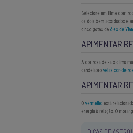
Selecione um filme com rote
os dois bem acordados e ati
cinco gotas de
óleo de Yla
APIMENTAR RE
A cor rosa deixa o clima ma
candelabro
velas cor-de-ro
APIMENTAR RE
O
vermelho
está relacionad
energia à relação. O mora
DICAS DE ASTROL