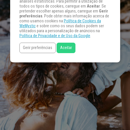
análises estatísticas. Para permitir a utilização de
todos os tipos de cookies, carregue em
Aceitar
. Se
pretender escolher apenas alguns, carregue em
Gerir
preferências
. Pode obter mais informação acerca de
como usamos cookies na
Política de Cookies da
WeMystic
e sobre como os seus dados podem ser
utilizados para a personalização de anúncios na
Política de Privacidade e de Uso da Google
.
Gerir preferências
Aceitar