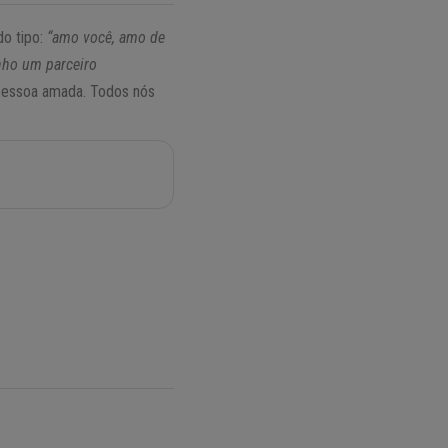
do tipo:
“amo você, amo de
nho um parceiro
a pessoa amada. Todos nós