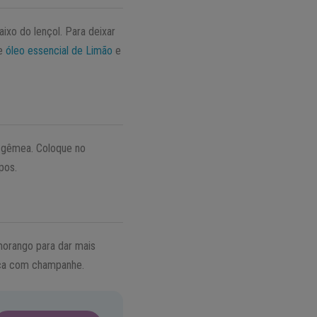
ixo do lençol. Para deixar
de
óleo essencial de Limão
e
a gêmea. Coloque no
pos.
morango para dar mais
aça com champanhe.