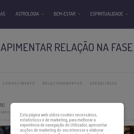
IAS
ASTROLOGIA
BEM-ESTAR
ESPIRITUALIDADE
 APIMENTAR RELAÇÃO NA FASE
E CONHECIMENTO
RELACIONAMENTOS
SEXUALIDADE
TIC
leitura:
3 min
Esta página web utiliza cookies necessários,
estatísticos e de marketing, para melhorar a
experiência de navegação do Utilizador, apresentar
acções de marketing do seu interesse e elaborar