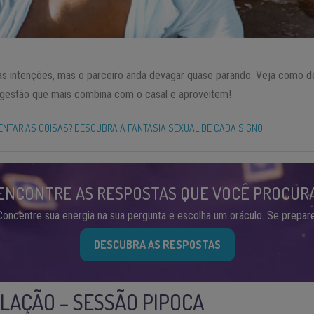
s intenções, mas o parceiro anda devagar quase parando. Veja como d
 sugestão que mais combina com o casal e aproveitem!
ENTAR AS COISAS? DESCUBRA A FANTASIA SEXUAL DE CADA SIGNO
ENCONTRE AS RESPOSTAS QUE VOCÊ PROCUR
Concentre sua energia na sua pergunta e escolha um oráculo. Se prepare
DESCUBRA AS RESPOSTAS
LAÇÃO – SESSÃO PIPOCA