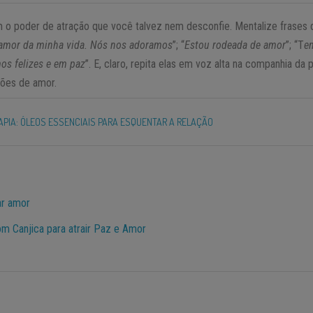
m o poder de atração que você talvez nem desconfie. Mentalize frases 
 amor da minha vida. Nós nos adoramos
”; “
Estou rodeada de amor
”; “T
e
os felizes e em paz
”. E, claro, repita elas em voz alta na companhia d
ções de amor.
PIA: ÓLEOS ESSENCIAIS PARA ESQUENTAR A RELAÇÃO
ar amor
m Canjica para atrair Paz e Amor