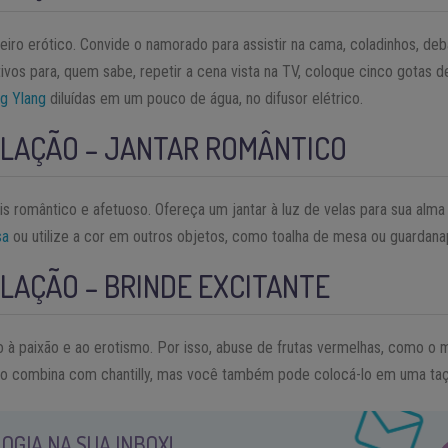
iro erótico. Convide o namorado para assistir na cama, coladinhos, deba
vos para, quem sabe, repetir a cena vista na TV, coloque cinco gotas 
ng Ylang
diluídas em um pouco de água, no difusor elétrico.
LAÇÃO – JANTAR ROMÂNTICO
is romântico e afetuoso. Ofereça um jantar à luz de velas para sua alm
sa
ou utilize a cor em outros objetos, como toalha de mesa ou guardana
LAÇÃO – BRINDE EXCITANTE
o à paixão e ao erotismo. Por isso, abuse de frutas vermelhas, como o 
ngo combina com chantilly, mas você também pode colocá-lo em uma t
OGIA NA SUA INBOX!