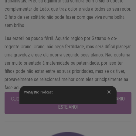
trabalhistas. Precisa equilibrar sua sombra com o signo oposto
complementar de Leão, que traz calor e vida a todos ao seu redor.
O fato de ser solitário não pode fazer com que viva numa bolha
sem brilho.
Lua estéril ou pouco fértil. Aquário regido por Saturno e co-
regente Urano. Urano, não nega fertilidade, mas será difícil planejar
uma gravidez e que ela ocorra segundo seus planos. Não costuma
ser muito orientada à maternidade ou paternidade, por isso ter
filhos pode não estar entre as suas prioridades, mas se os tiver,
provavelmente se relacionará melhor com eles principalmente na
fase adulta.
WeMystic Podcast
WeMystic Podcast
CLIQUE PARA SABER A PREVISÃO COMPLETA PARA AQUÁRIO
ESTE ANO!