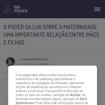
O PODER DA LUA SOBRE A MATERNIDADE:
UMA IMPORTANTE RELAÇÃO ENTRE MÃES
E FILHOS
Por
PAULINHA RODRIGUES
Tempo de leitura:
14 min
Horário de Brasília | Brasil (GTM -3)
Esta página web utiliza cookies necessários,
estatísticos e de marketing, para melhorar a
experiência de navegação do Utilizador, apresentar
acções de marketing do seu interesse e elaborar
Esse texto foi escrito com todo o cuidado e carinho por um autor convidado.
análises estatísticas. Para permitir a utilização de
O conteúdo é da sua responsabilidade, não refletindo, necessariamente, a
todos os tipos de cookies, carregue em
Aceitar
. Se
opinião do WeMystic Brasil.
pretender escolher apenas alguns, carregue em
Gerir
preferências
. Pode obter mais informação acerca de