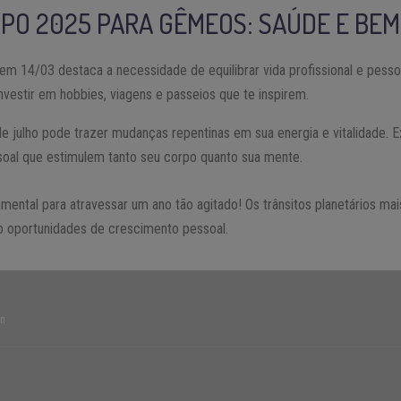
PO 2025
PARA
GÊMEOS
: SAÚDE E BE
em 14/03 destaca a necessidade de equilibrar vida profissional e pessoa
vestir em hobbies, viagens e passeios que te inspirem.
e julho pode trazer mudanças repentinas em sua energia e vitalidade.
soal que estimulem tanto seu corpo quanto sua mente.
amental para atravessar um ano tão agitado! Os trânsitos planetários ma
o oportunidades de crescimento pessoal.
un