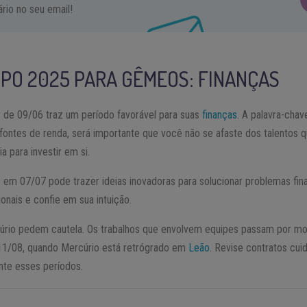
io no seu email!
PO 2025
PARA
GÊMEOS
: FINANÇAS
r de 09/06 traz um período favorável para suas
finanças
. A palavra-chav
ntes de renda, será importante que você não se afaste dos talentos q
a para investir em si.
m 07/07 pode trazer ideias inovadoras para solucionar problemas finan
nais e confie em sua intuição.
úrio pedem cautela. Os trabalhos que envolvem equipes passam por mo
11/08, quando Mercúrio está retrógrado em
Leão
. Revise contratos cu
nte esses períodos.