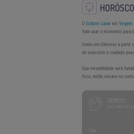
HORÓSCO
O
Eclipse Lunar
em
Virgem
Vale usar o momento para in
Urano em Gêmeos a partir d
de exercício e cuidado pes
Sua versatilidade será fund
foco, então encare-os com
GÊMEOS
De 21 Mai a 21 J
Cor