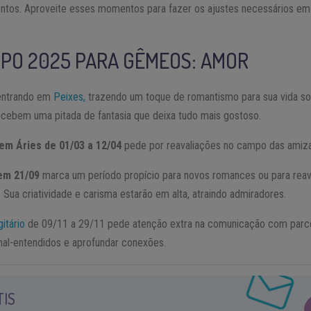
tos. Aproveite esses momentos para fazer os ajustes necessários em 
PO 2025
PARA
GÊMEOS
: AMOR
ntrando em
Peixes,
trazendo um toque de romantismo para sua vida soc
cebem uma pitada de fantasia que deixa tudo mais gostoso.
em Áries de 01/03 a 12/04
pede por reavaliações no campo das amizad
 em 21/09
marca um período propício para novos romances ou para rea
 Sua criatividade e carisma estarão em alta, atraindo admiradores.
itário
de 09/11 a 29/11 pede atenção extra na comunicação com parc
al-entendidos e aprofundar conexões.
TIS