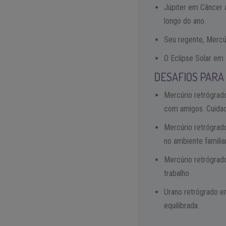
Júpiter em Câncer a
longo do ano.
Seu regente, Mercúr
O Eclipse Solar em 
DESAFIOS PARA
Mercúrio retrógrad
com amigos. Cuidad
Mercúrio retrógrad
no ambiente familiar
Mercúrio retrógrad
trabalho
Urano retrógrado e
equilibrada.