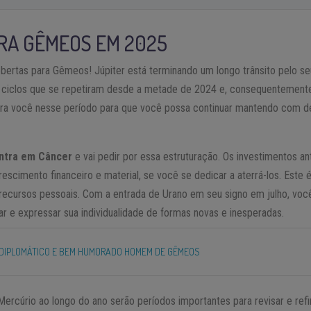
RA GÊMEOS EM 2025
ertas para Gêmeos! Júpiter está terminando um longo trânsito pelo seu
 ciclos que se repetiram desde a metade de 2024 e, consequentemente
 pra você nesse período para que você possa continuar mantendo com d
entra em Câncer
e vai pedir por essa estruturação. Os investimentos a
scimento financeiro e material, se você se dedicar a aterrá-los. Est
 recursos pessoais. Com a entrada de Urano em seu signo em julho, você
r e expressar sua individualidade de formas novas e inesperadas.
, DIPLOMÁTICO E BEM HUMORADO HOMEM DE GÊMEOS
ercúrio ao longo do ano serão períodos importantes para revisar e refi