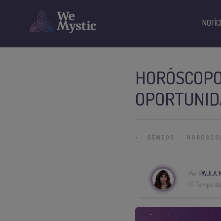
NOTÍC
HORÓSCOPO 
OPORTUNIDA
»
GÊMEOS
HORÓSCO
Por
PAULA 
Tempo de 