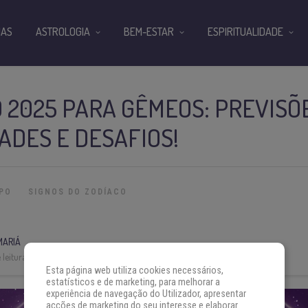
IAS
ASTROLOGIA
BEM-ESTAR
ESPIRITUALIDADE
2025 PARA GÊMEOS: PREVISÕE
DES E DESAFIOS!
PO
SIGNOS DO ZODÍACO
MARIÁ
leitura:
4 min
Esta página web utiliza cookies necessários,
estatísticos e de marketing, para melhorar a
experiência de navegação do Utilizador, apresentar
acções de marketing do seu interesse e elaborar