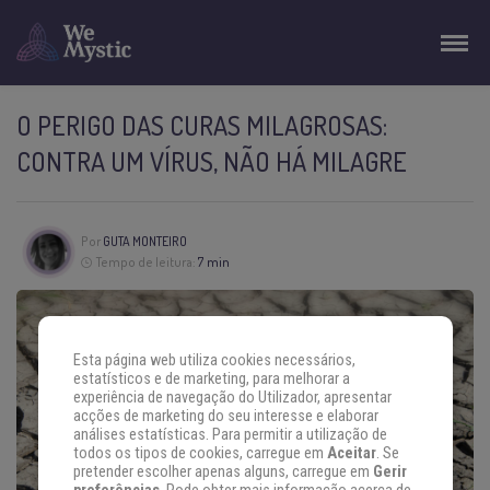
O PERIGO DAS CURAS MILAGROSAS:
CONTRA UM VÍRUS, NÃO HÁ MILAGRE
Por
GUTA MONTEIRO
Tempo de leitura:
7 min
Esta página web utiliza cookies necessários,
estatísticos e de marketing, para melhorar a
experiência de navegação do Utilizador, apresentar
acções de marketing do seu interesse e elaborar
análises estatísticas. Para permitir a utilização de
todos os tipos de cookies, carregue em
Aceitar
. Se
pretender escolher apenas alguns, carregue em
Gerir