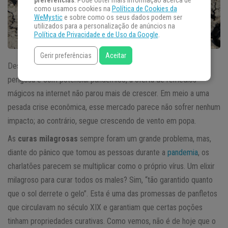
preferências
. Pode obter mais informação acerca de
como usamos cookies na
Política de Cookies da
WeMystic
e sobre como os seus dados podem ser
utilizados para a personalização de anúncios na
Política de Privacidade e de Uso da Google
.
Gerir preferências
Aceitar
Desde que o mundo percebeu que a Covid-19 era uma doença
perigosa e com potencial pandêmico, a oferta de remédios
mágicos na internet não parou mais de crescer. Em meio a uma
pesada crise econômica, esse mercado parece não sofrer nenhum
impacto; ao contrário, segue crescendo de vento em popa.
As
curas milagrosas
sempre foram um grande problema, mas,
diante do pânico que tomou as pessoas durante a
pandemia
, os
charlatões parecem se multiplicar como o próprio vírus. Um elixir
milagroso para curar todos os males? Sim, “tão garantido quanto
que o sol derrete o gelo”. Esta é uma das promessas de panfletos
que circulavam no século XIX e garantiam que certas poções
tinham propriedades curativas. Como vemos, não é de hoje que o