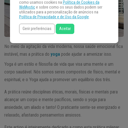
como usamos cookies na
Política de Cookies da
WeMystic
e sobre como os seus dados podem ser
utilizados para a personalização de anúncios na
Política de Privacidade e de Uso da Google
.
Gerir preferências
Aceitar
No meio da agitação da vida moderna, nossa saúde emocional fica
instável, mas a prática do
yoga
pode ajudar a amenizar isso.
Yoga é um estilo e filosofia de vida que visa uma mente e um
corpo saudável. Nós somos seres compostos de físico, mental e
espiritual, e o Yoga ajuda a promover um equilíbrio dos três.
A prática reúne disciplinas éticas, morais, físicas e mentais para
alcançar um corpo e mente pacíficos, sendo o yoga para
ansiedade, um aliado e tanto! O praticante sente-se energizado e
relaxado, afastando pensamentos ansiosos.
Este artigo é inteiramente dedicado a como esta prática milenar