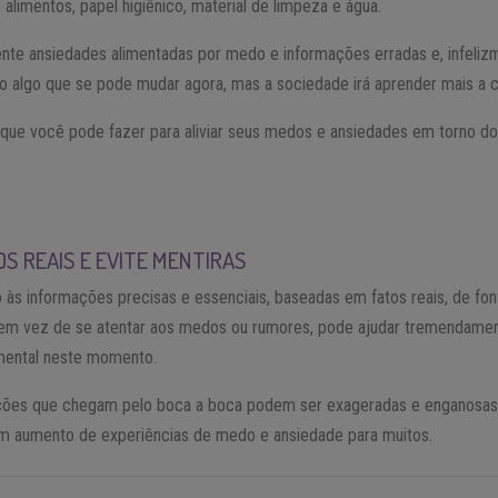
limentos, papel higiênico, material de limpeza e água.
te ansiedades alimentadas por medo e informações erradas e, infelizm
ão algo que se pode mudar agora, mas a sociedade irá aprender mais a c
 que você pode fazer para aliviar seus medos e ansiedades em torno do 
OS REAIS E EVITE MENTIRAS
o às informações precisas e essenciais, baseadas em fatos reais, de fo
, em vez de se atentar aos medos ou rumores, pode ajudar tremendame
mental neste momento.
ções que chegam pelo boca a boca podem ser exageradas e enganosas
m aumento de experiências de medo e ansiedade para muitos.