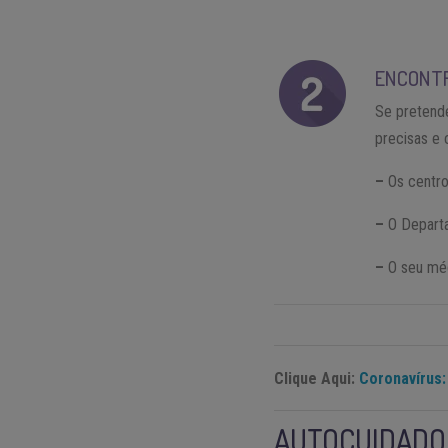
ENCONTR
Se pretende
precisas e c
–
Os centro
–
O Departa
–
O seu méd
Clique Aqui:
Coronavírus:
AUTOCUIDADO