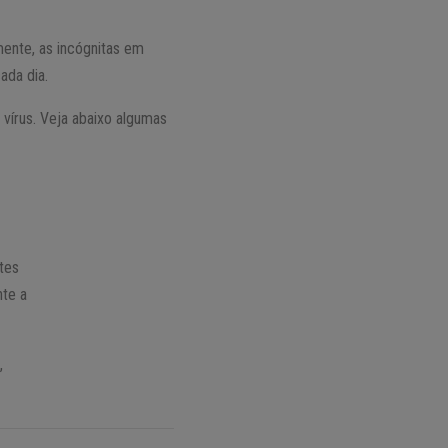
ente, as incógnitas em
ada dia.
vírus. Veja abaixo algumas
ntes
nte a
,