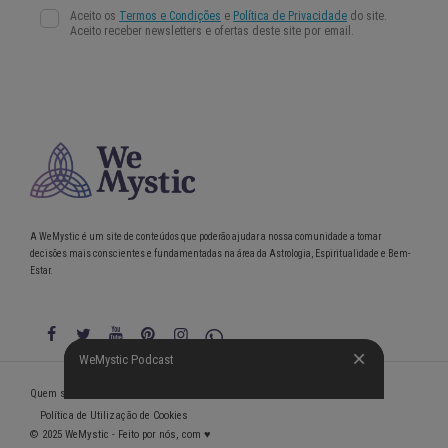
A WeMystic é um site de conteúdos que poderão ajudar a nossa comunidade a tomar
decisões mais conscientes e fundamentadas na área da Astrologia, Espiritualidade e Bem-
Estar.
WeMystic Podcast
WeMystic Podcast
Quem somos
Política de Privacidade
Condições gerais de utilização
Política de Utilização de Cookies
© 2025 WeMystic - Feito por nós, com ♥