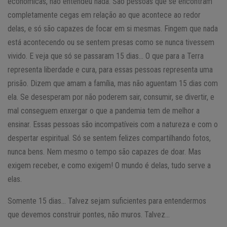
econômicas, não entendeu nada. São pessoas que se encontram
completamente cegas em relação ao que acontece ao redor
delas, e só são capazes de focar em si mesmas. Fingem que nada
está acontecendo ou se sentem presas como se nunca tivessem
vivido. E veja que só se passaram 15 dias… O que para a Terra
representa liberdade e cura, para essas pessoas representa uma
prisão. Dizem que amam a família, mas não aguentam 15 dias com
ela. Se desesperam por não poderem sair, consumir, se divertir, e
mal conseguem enxergar o que a pandemia tem de melhor a
ensinar. Essas pessoas são incompatíveis com a natureza e com o
despertar espiritual. Só se sentem felizes compartilhando fotos,
nunca bens. Nem mesmo o tempo são capazes de doar. Mas
exigem receber, e como exigem! O mundo é delas, tudo serve a
elas.
Somente 15 dias… Talvez sejam suficientes para entendermos
que devemos construir pontes, não muros. Talvez…