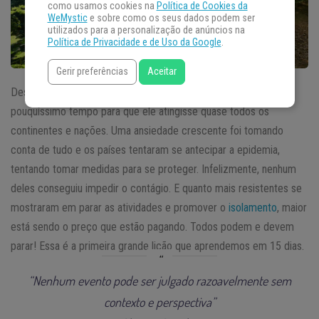
como usamos cookies na
Política de Cookies da
WeMystic
e sobre como os seus dados podem ser
utilizados para a personalização de anúncios na
Política de Privacidade e de Uso da Google
.
Gerir preferências
Aceitar
Desde que o surto de
Covid-19
saiu da China, foi preciso
pouquíssimo tempo para que ele atingisse quase todos os
continentes e nações. Uma ansiedade crescente foi tomando
conta de tudo e os países tentaram se antecipar a epidemia,
tentando tomar medidas para se proteger. Infelizmente, nenhum
deles conseguiu impedir o contágio. E quanto mais resistentes se
mostraram em parar as atividades e promover o
isolamento
, maior
está sendo o preço que estão pagando. Todos podem e devem
parar! Essa é a primeira grande lição que aprendemos em 15 dias.
“Nenhum evento pode ser julgado razoavelmente sem
contexto e perspectiva”