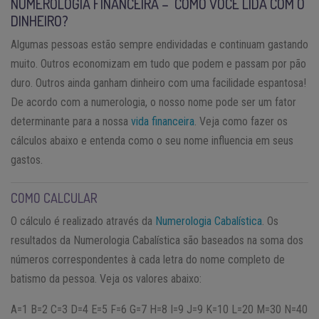
NUMEROLOGIA FINANCEIRA – COMO VOCÊ LIDA COM O
DINHEIRO?
Algumas pessoas estão sempre endividadas e continuam gastando
muito. Outros economizam em tudo que podem e passam por pão
duro. Outros ainda ganham dinheiro com uma facilidade espantosa!
De acordo com a numerologia, o nosso nome pode ser um fator
determinante para a nossa
vida financeira
. Veja como fazer os
cálculos abaixo e entenda como o seu nome influencia em seus
gastos.
COMO CALCULAR
O cálculo é realizado através da
Numerologia Cabalística
. Os
resultados da Numerologia Cabalística são baseados na soma dos
números correspondentes à cada letra do nome completo de
batismo da pessoa. Veja os valores abaixo:
A=1 B=2 C=3 D=4 E=5 F=6 G=7 H=8 I=9 J=9 K=10 L=20 M=30 N=40