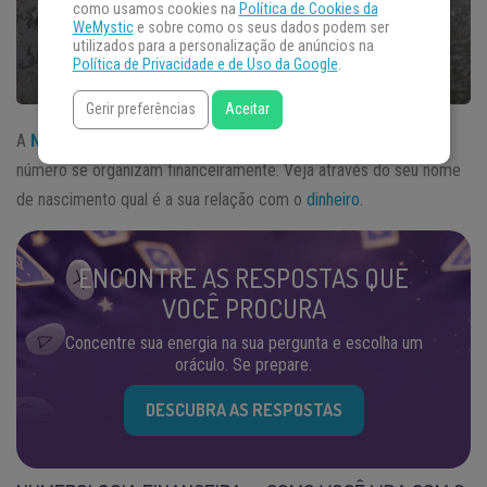
como usamos cookies na
Política de Cookies da
WeMystic
e sobre como os seus dados podem ser
utilizados para a personalização de anúncios na
Política de Privacidade e de Uso da Google
.
Gerir preferências
Aceitar
A
Numerologia
é capaz de analisar como os nativos de cada
número se organizam financeiramente. Veja através do seu nome
de nascimento qual é a sua relação com o
dinheiro
.
ENCONTRE AS RESPOSTAS QUE
VOCÊ PROCURA
Concentre sua energia na sua pergunta e escolha um
oráculo. Se prepare.
DESCUBRA AS RESPOSTAS