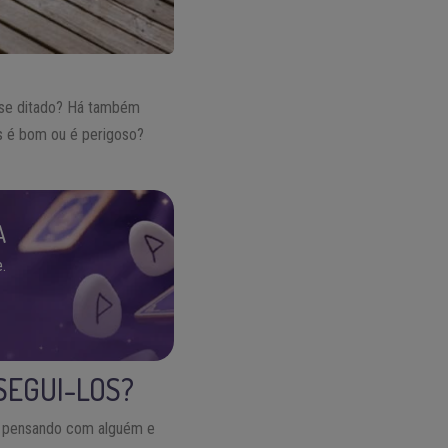
se ditado? Há também
os é bom ou é perigoso?
A
.
SEGUI-LOS?
os pensando com alguém e