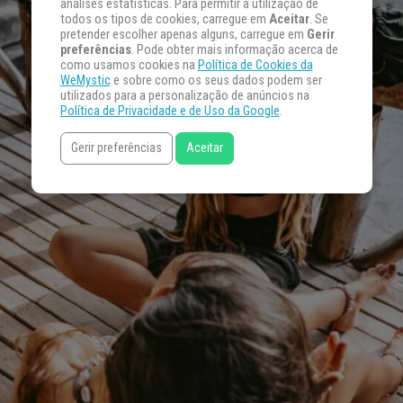
análises estatísticas. Para permitir a utilização de
todos os tipos de cookies, carregue em
Aceitar
. Se
pretender escolher apenas alguns, carregue em
Gerir
preferências
. Pode obter mais informação acerca de
como usamos cookies na
Política de Cookies da
WeMystic
e sobre como os seus dados podem ser
utilizados para a personalização de anúncios na
Política de Privacidade e de Uso da Google
.
Gerir preferências
Aceitar