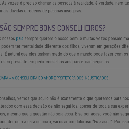
a. As vezes é preciso chamar as pessoas à realidade, é verdade, nem t
ais dúvidas e receios de pessoas inseguras.
 SÃO SEMPRE BONS CONSELHEIROS?
os nossos
pais
sempre querem o nosso bem, e muitas vezes pensam mais
is podem ter mentalidade diferente dos filhos, viveram em gerações dife
tes. É natural que eles tenham medo do que o mundo pode fazer com os s
risco presente em pedir conselhos aos pais é: não segui-los.
JARA - A CONSELHEIRA DO AMOR E PROTETORA DOS INJUSTIÇADOS
nselhos, vemos que aquilo não é exatamente o que queremos para nós 
ateados com essa decisão de não segui-los, apesar de toda a sua experi
teis, mesmo que a questão não seja essa. E se por acaso você não segu
ocê der com a cara no muro, vai ouvir um doloroso “Eu avisei!”. Por iss