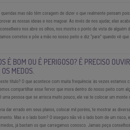
 queridas mas não têm coragem de dizer o que realmente pensam pois 
rovar as nossas ideias e nos magoar. Ao invés de nos ajudar, elas aca
nselheiro nos abre os olhos, nos mostra o ponto de vista de alguém de
tamos corretos e põe a mão no nosso peito e diz “pare” quando vê qu
S É BOM OU É PERIGOSO? É PRECISO OUVI
 OS MEDOS.
este título? O que acontece com muita frequência: às vezes estamos 
remos compartilhar esse fervor que mora dentro do nosso peito com a
é uma pessoa que se arrisca muito pouco, ele vai te colocar um monte
ia dar errado em seus planos, colocar mil poréns, te mostrar as diver
mento. Mas e o lado bom? O inseguro não vê o lado bom de um risco, 
e medos, já bastam os que carregamos conosco. Jamais peça conselhos