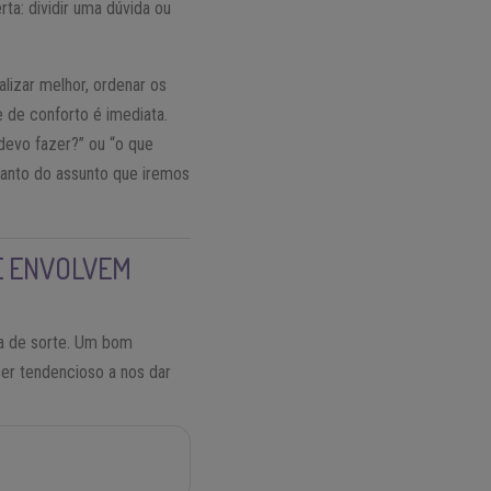
ta: dividir uma dúvida ou
alizar melhor, ordenar os
e de conforto é imediata.
evo fazer?” ou “o que
tanto do assunto que iremos
E ENVOLVEM
a de sorte. Um bom
ser tendencioso a nos dar