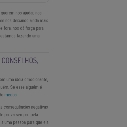
querem nos ajudar, nos
bam nos deixando ainda mais
 fora, nos dá força para
e estamos fazendo uma
R CONSELHOS,
com uma ideia emocionante,
lguém. Se esse alguém é
 de
medos
.
sas consequências negativas
ele preza sempre pela
 a uma pessoa para que ela