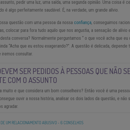
 assunto, pedir uma luz, uma saída, uma segunda opinião. Uma coisa é cer
do é algo perfeitamente saudável. É, na verdade, um grande alívio.
nossa questão com uma pessoa da nossa
confiança
, conseguimos racion
as, colocar para fora tudo aquilo que nos angustia, a sensação de alívio 
 desta conversa? Normalmente perguntamos “ o que você acha que eu d
ainda “Acha que eu estou exagerando?”. A questão é delicada, depende 
e iremos consultar.
EVEM SER PEDIDOS À PESSOAS QUE NÃO S
E COM O ASSUNTO
a muito e que considera um bom conselheiro? Então você é uma pesso
nsegue ouvir a nossa história, analisar os dois lados da questão, e não 
s agradar.
 DE UM RELACIONAMENTO ABUSIVO - 6 CONSELHOS