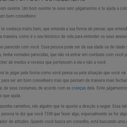
om ouvinte. Um bom ouvinte te ouve sem julgamentos e te ajuda a col
 um bom conselheiro:
te conheça muito bem, que entenda a sua forma de pensar, que entend
 maneira, como é o seu histórico de vida para entender os seus ansei
e parecido com você. Essa pessoa pode ser da sua idade ou de idade 
, tenha vontades parecidas, que não vá entrar em combate com você p
cher de medos e receios que pertencem à ela e não a você.
vá te julgar pela forma como você pensa ou pela situação que você vai
 para ser um bom conselheiro mas que pensam de maneira mais fechada
al, de seus costumes, de acordo com as
crenças
dela. Evite julgamento
o que ajuda.
xponha caminhos, não alguém que te aponte a direção a seguir. Essa tal
a pessoa te diz que você TEM que fazer algo, especialmente se for algo
tador de atitudes. Quando você busca um conselho, está buscando uma o