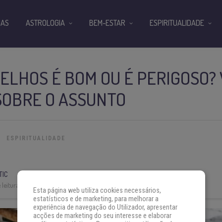
IAS
ASTROLOGIA
BEM-ESTAR
ESPIRITUALIDADE
ELHOS É BOM OU É PERIGOSO?
SOBRE O ASSUNTO
ESPIRITUALIDADE
TIC
leitura:
7 min
Esta página web utiliza cookies necessários,
estatísticos e de marketing, para melhorar a
experiência de navegação do Utilizador, apresentar
acções de marketing do seu interesse e elaborar