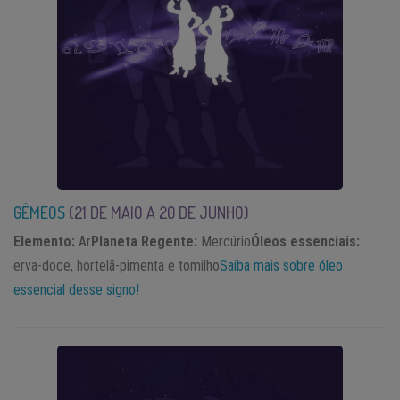
GÊMEOS
(21 DE
MAIO A 20 DE JUNHO)
Elemento:
Ar
Planeta Regente:
Mercúrio
Óleos essenciais:
erva-doce, hortelã-pimenta e tomilho
Saiba mais sobre óleo
essencial desse signo!