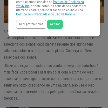
como usamos cookies na
Política de Cookies da
WeMystic
e sobre como os seus dados podem ser
utilizados para a personalização de anúncios na
Política de Privacidade e de Uso da Google
.
Gerir preferências
Aceitar
A
Aromoterapia
baseada na astrologia está ganhando cada vez
mais adeptos e consiste em utilizar vários conhecimentos e
sabedoria dos signos: cada planeta regente dos signos tem
influencia sobre uma determinada planta. Conheça os óleos
essenciais dos signos.
Utilize a energia motivadora das plantas e verá que tudo ficará
mais fácil. Você poderá usar um colar com o aroma do óleo
essencial do seu signo e assim sentir o seu aroma sempre que se
sentir em baixo, precisando de uma ajudinha. Não use o óleo
essencial diretamente sobre a pele, pois poderá causar reações
alérgicas.