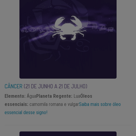
CÂNCER
(21 DE
JUNHO A 21 DE JULHO)
Elemento:
Água
Planeta Regente:
Lua
Óleos
essenciais:
camomila romana e vulgar
Saiba mais sobre óleo
essencial desse signo!