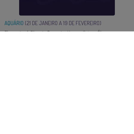
AQUÁRIO
(21 DE
JANEIRO A 19 DE FEVEREIRO)
Elemento:
Ar
Planeta Regente:
Urano e Saturno
Óleos
essenciais:
Sândalo e Violeta
Saiba mais sobre óleo essencial
desse signo!