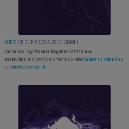
ÁRIES
(21 DE
MARÇO A 20 DE ABRIL)
Elemento:
Fogo
Planeta Regente:
Marte
Óleos
essenciais:
manjericão e pimenta-do-reino
Saiba mais sobre óleo
essencial desse signo!