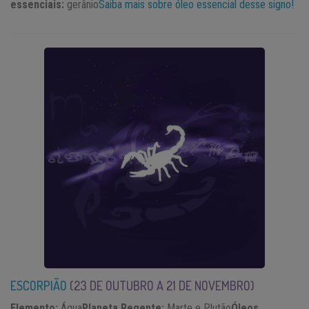
essenciais:
gerânio
Saiba mais sobre óleo essencial desse signo!
ESCORPIÃO
(23
DE OUTUBRO A 21 DE NOVEMBRO)
Elemento:
Água
Planeta Regente:
Marte e Plutão
Óleos