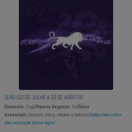
LEÃO
(22 DE JULHO
A 22 DE AGOSTO)
Elemento:
Fogo
Planeta Regente:
Sol
Óleos
essenciais:
benjoim, mirra, olíbano e helicriso
Saiba mais sobre
óleo essencial desse signo!