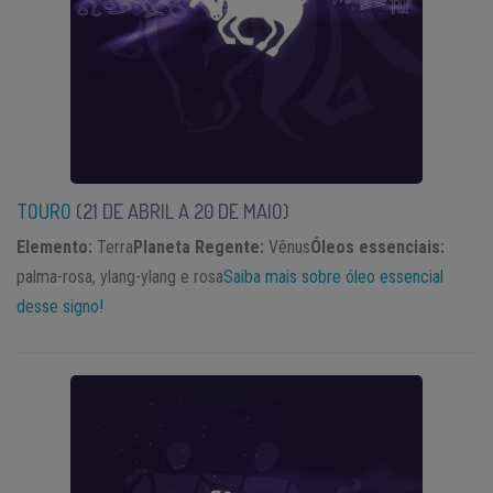
TOURO
(21 DE
ABRIL A 20 DE MAIO)
Elemento:
Terra
Planeta Regente:
Vênus
Óleos essenciais:
palma-rosa, ylang-ylang e rosa
Saiba mais sobre óleo essencial
desse signo!