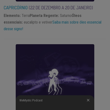
CAPRICÓRNIO
(22 DE DEZEMBRO A 20 DE JANEIRO)
Elemento:
Terra
Planeta Regente:
Saturno
Óleos
essenciais:
eucalipto e vetiver
Saiba mais sobre óleo essencial
desse signo!
WeMystic Podcast
WeMystic Podcast