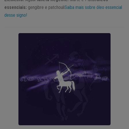
essenciais:
gengibre e patchouli
Saiba mais sobre óleo essencial
desse signo!