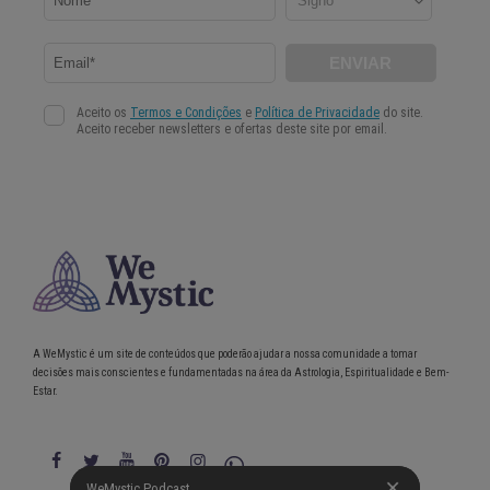
A WeMystic é um site de conteúdos que poderão ajudar a nossa comunidade a tomar
decisões mais conscientes e fundamentadas na área da Astrologia, Espiritualidade e Bem-
Estar.
WeMystic Podcast
WeMystic Podcast