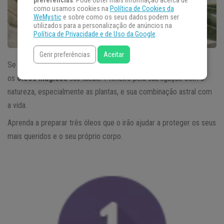
preferências
. Pode obter mais informação acerca de
como usamos cookies na
Política de Cookies da
WeMystic
e sobre como os seus dados podem ser
utilizados para a personalização de anúncios na
Política de Privacidade e de Uso da Google
.
Gerir preferências
Aceitar
Se o que procura é proteção para o seu corpo e também astral,
os
óleos mágicos
são ideais. Primeiro pela sua ligação com a
natureza, especialmente as plantas, e sua combinação astral com
a vida.
Aprenda a preparar três óleos que o irão ajudar a proteger os seus
mais queridos e o seu próprio corpo.