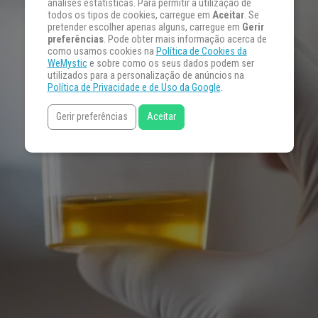
análises estatísticas. Para permitir a utilização de
todos os tipos de cookies, carregue em
Aceitar
. Se
pretender escolher apenas alguns, carregue em
Gerir
preferências
. Pode obter mais informação acerca de
como usamos cookies na
Política de Cookies da
WeMystic
e sobre como os seus dados podem ser
utilizados para a personalização de anúncios na
Política de Privacidade e de Uso da Google
.
Gerir preferências
Aceitar