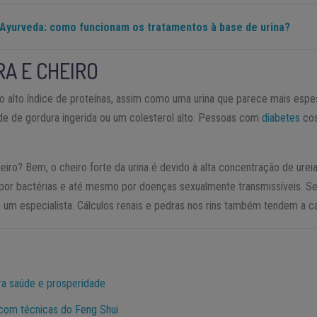
Ayurveda: como funcionam os tratamentos à base de urina?
RA E CHEIRO
o alto índice de proteínas, assim como uma urina que parece mais espe
ade de gordura ingerida ou um colesterol alto. Pessoas com
diabetes
cos
iro? Bem, o cheiro forte da urina é devido à alta concentração de urei
 por bactérias e até mesmo por doenças sexualmente transmissíveis. S
e um especialista. Cálculos renais e pedras nos rins também tendem a c
ara saúde e prosperidade
 com técnicas do Feng Shui