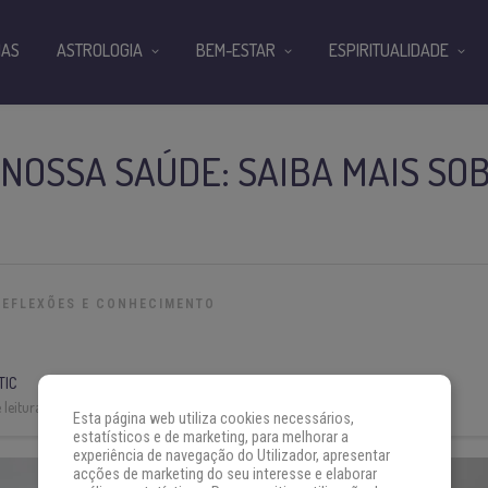
IAS
ASTROLOGIA
BEM-ESTAR
ESPIRITUALIDADE
 NOSSA SAÚDE: SAIBA MAIS SO
REFLEXÕES E CONHECIMENTO
TIC
leitura:
3 min
Esta página web utiliza cookies necessários,
estatísticos e de marketing, para melhorar a
experiência de navegação do Utilizador, apresentar
acções de marketing do seu interesse e elaborar