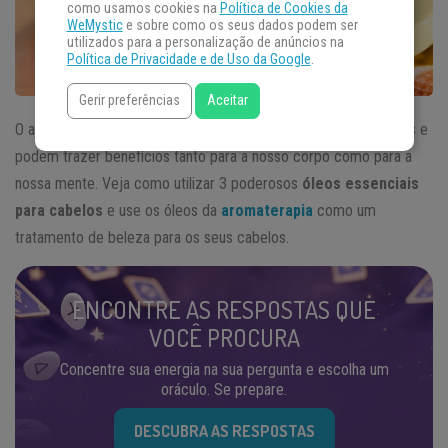
como usamos cookies na
Política de Cookies da
WeMystic
e sobre como os seus dados podem ser
utilizados para a personalização de anúncios na
Política de Privacidade e de Uso da Google
.
Gerir preferências
Aceitar
O artigo de hoje mostra como os óleos essenciais são versáteis e
podem trazer benefícios tanto para a nosso corpo como para a
nossa mente. Veja como utilizar 3 poderosos
óleos essenciais
para cabelos
e use os óleos da
aromaterapia
como um
tratamento de beleza para os seus cabelos.
ENCONTRE AS RESPOSTAS QUE
VOCÊ PROCURA
Concentre sua energia na sua pergunta e escolha um
oráculo. Se prepare.
DESCUBRA AS RESPOSTAS