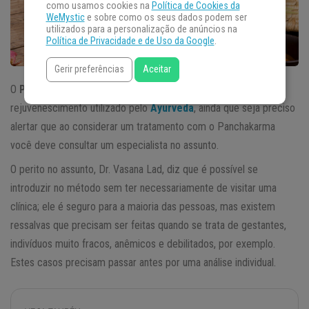
como usamos cookies na
Política de Cookies da
WeMystic
e sobre como os seus dados podem ser
utilizados para a personalização de anúncios na
Política de Privacidade e de Uso da Google
.
Gerir preferências
Aceitar
O
Panchakarma
é um antigo método de limpeza e
rejuvenescimento utilizado pelo
Ayurveda
, ainda que seja preciso
alertar que ao considerar um tratamento com o Panchakarma
você deve consultar um especialista no assunto.
O perito no assunto, Dr. Vasana Lad, diz que é possível se
introduzir no método sem ter necessariamente de visitar uma
clínica; ele é seguro para a maioria das pessoas, mas existem
ressalvas que precisam ser feitas quando se trata de gestantes,
indivíduos muito fracos, anêmicos e debilitados, por exemplo.
Estes casos precisam passar antes por uma análise individual.