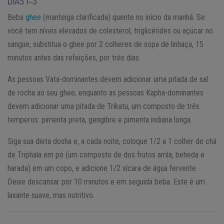
DIAS 1-3
Beba
ghee
(manteiga clarificada) quente no início da manhã. Se
você tem níveis elevados de colesterol, triglicérides ou açúcar no
sangue, substitua o ghee por 2 colheres de sopa de linhaça, 15
minutos antes das refeições, por três dias.
As pessoas Vata-dominantes devem adicionar uma pitada de sal
de rocha ao seu ghee, enquanto as pessoas Kapha-dominantes
devem adicionar uma pitada de Trikatu, um composto de três
temperos: pimenta preta, gengibre e pimenta indiana longa.
Siga sua dieta dosha e, a cada noite, coloque 1/2 a 1 colher de chá
de Triphala em pó (um composto de dos frutos amla, beheda e
harada) em um copo, e adicione 1/2 xícara de água fervente.
Deixe descansar por 10 minutos e em seguida beba. Este é um
laxante suave, mas nutritivo.