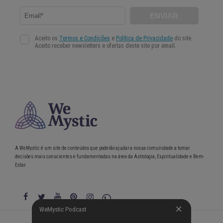
A WeMystic é um site de conteúdos que poderão ajudar a nossa comunidade a tomar
decisões mais conscientes e fundamentadas na área da Astrologia, Espiritualidade e Bem-
Estar.
WeMystic Podcast
WeMystic Podcast