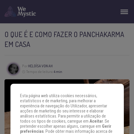
O QUE É E COMO FAZER O PANCHAKARMA
EM CASA
Por
HELOÍSA VON AH
Tempo de leitura:
4 min
Esta página web utiliza cookies necessários,
estatísticos e de marketing, para melhorar a
experiência de navegação do Utilizador, apresentar
acções de marketing do seu interesse e elaborar
análises estatísticas. Para permitir a utilização de
todos os tipos de cookies, carregue em
Aceitar
. Se
pretender escolher apenas alguns, carregue em
Gerir
preferências
. Pode obter mais informação acerca de