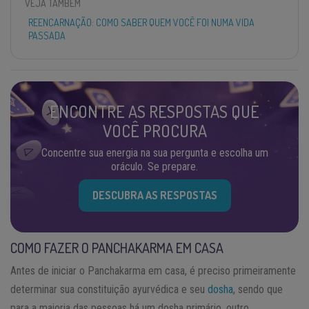
VEJA TAMBÉM
REENCARNAÇÃO: COMO SABER QUEM VOCÊ FOI NUMA VIDA
PASSADA
ENCONTRE AS RESPOSTAS QUE
VOCÊ PROCURA
Concentre sua energia na sua pergunta e escolha um
oráculo. Se prepare.
DESCUBRA AS RESPOSTAS
COMO FAZER O PANCHAKARMA EM CASA
Antes de iniciar o Panchakarma em casa, é preciso primeiramente
determinar sua constituição ayurvédica e seu
dosha
, sendo que
para a maioria das pessoas há um dosha primário, outro