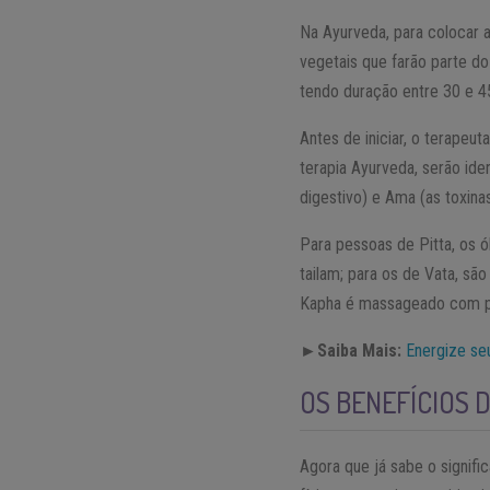
Na Ayurveda, para colocar a
vegetais que farão parte d
tendo duração entre 30 e 
Antes de iniciar, o terapeut
terapia Ayurveda, serão ide
digestivo) e Ama (as toxi
Para pessoas de Pitta, os ó
tailam; para os de Vata, sã
Kapha é massageado com pó
►Saiba Mais:
Energize s
OS BENEFÍCIOS 
Agora que já sabe o signif