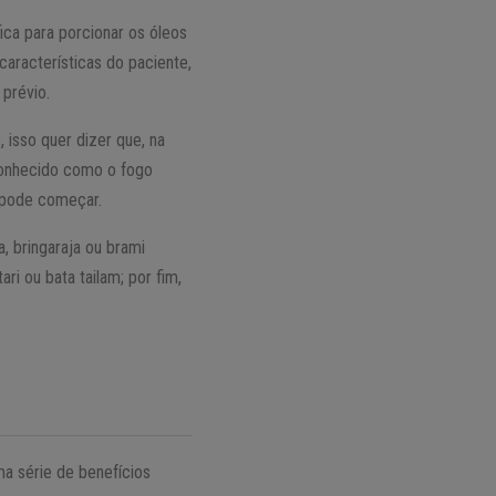
ica para porcionar os óleos
aracterísticas do paciente,
prévio.
, isso quer dizer que, na
(conhecido como o fogo
 pode começar.
, bringaraja ou brami
ri ou bata tailam; por fim,
a série de benefícios