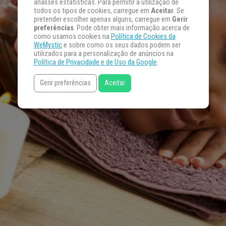
análises estatísticas. Para permitir a utilização de
todos os tipos de cookies, carregue em
Aceitar
. Se
pretender escolher apenas alguns, carregue em
Gerir
preferências
. Pode obter mais informação acerca de
como usamos cookies na
Política de Cookies da
WeMystic
e sobre como os seus dados podem ser
utilizados para a personalização de anúncios na
Política de Privacidade e de Uso da Google
.
Gerir preferências
Aceitar