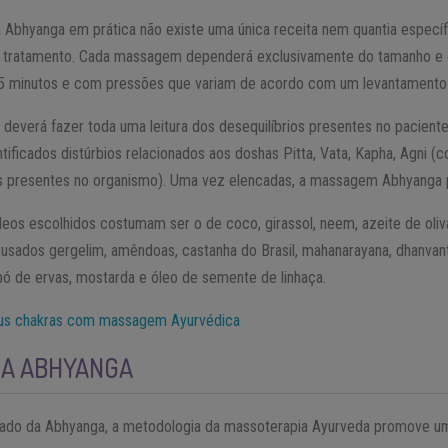
 Abhyanga em prática não existe uma única receita nem quantia específ
o tratamento. Cada massagem dependerá exclusivamente do tamanho e c
45 minutos e com pressões que variam de acordo com um levantamento 
a deverá fazer toda uma leitura dos desequilíbrios presentes no paciente
ntificados distúrbios relacionados aos doshas Pitta, Vata, Kapha, Agni 
nas presentes no organismo). Uma vez elencadas, a massagem Abhyanga
leos escolhidos costumam ser o de coco, girassol, neem, azeite de oliva
o usados gergelim, amêndoas, castanha do Brasil, mahanarayana, dhanvanta
 de ervas, mostarda e óleo de semente de linhaça.
eus chakras com massagem Ayurvédica
DA ABHYANGA
icado da Abhyanga, a metodologia da massoterapia Ayurveda promove um