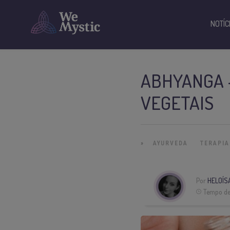
NOTÍC
ABHYANGA 
VEGETAIS
»
AYURVEDA
TERAPIA
Por
HELOÍS
Tempo de 