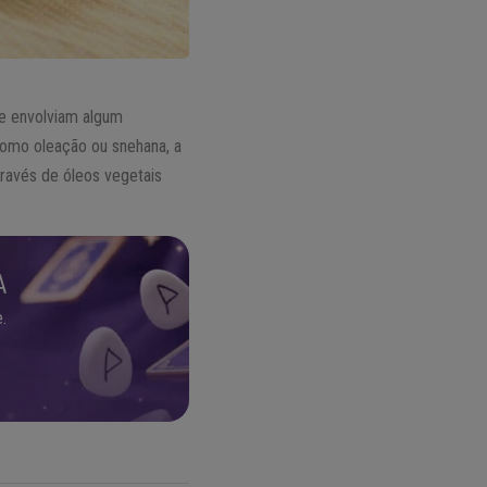
ue envolviam algum
como oleação ou snehana, a
ravés de óleos vegetais
A
.