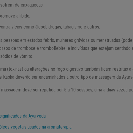
e sofrem de enxaquecas;
romove a libido;
ontra vícios como álcool, drogas, tabagismo e outros.
a a pessoas em estados febris, mulheres grávidas ou menstruadas (pode
casos de trombose e tromboflebite, e indivíduos que estejam sentindo 
isódios de vômito.
 (toxinas) ou alterações no fogo digestivo também ficam restritas à 
e Kapha deverão ser encaminhados a outro tipo de massagem da Ayurve
a massagem deve ser repetida por 5 a 10 sessões, uma a duas vezes p
significados da Ayurveda.
 óleos vegetais usados na aromaterapia.