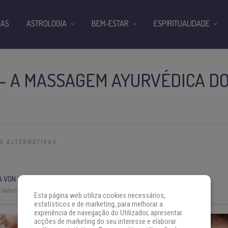
IAS
ASTROLOGIA
BEM-ESTAR
ESPIRITUALIDADE
– A MASSAGEM AYURVÉDICA DO
S ALTERNATIVAS
A VON AH
leitura:
3 min
Esta página web utiliza cookies necessários,
estatísticos e de marketing, para melhorar a
experiência de navegação do Utilizador, apresentar
acções de marketing do seu interesse e elaborar