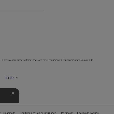
ar a nossa comunidade a tomar decisões mais conscientes e fundamentadas na área da
PT-BR
de Privacidade
Condições gerais de utilização
Política de Utilização de Cookies